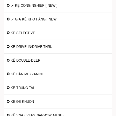
📌 KỆ CÔNG NGHIỆP [ NEW ]
📌 GIÁ KỆ KHO HÀNG [ NEW ]
KỆ SELECTIVE
KỆ DRIVE-IN/DRIVE-THRU
KỆ DOUBLE-DEEP
KỆ SÀN MEZZANINE
KỆ TRUNG TẢI
KỆ ĐỂ KHUÔN
KỆ VNA ( VERY NARROW AILSE)