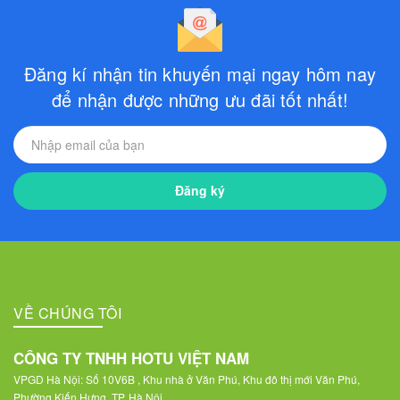
Đăng kí nhận tin khuyến mại ngay hôm nay
để nhận được những ưu đãi tốt nhất!
Đăng ký
VỀ CHÚNG TÔI
CÔNG TY TNHH HOTU VIỆT NAM
VPGD Hà Nội: Số 10V6B , Khu nhà ở Văn Phú, Khu đô thị mới Văn Phú,
Phường Kiến Hưng, TP. Hà Nội