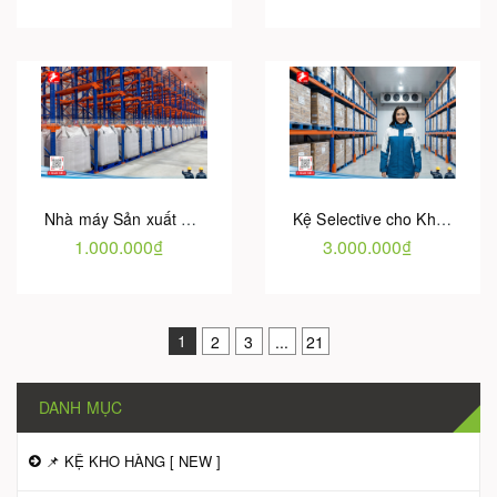
Nhà máy Sản xuất KỆ KHO HÀNG uy tín chất lượng | Hotu Việt Nam
Kệ Selective cho Kho hàng công nghiệp | Bảng giá từ Hotu Việt Nam
1.000.000₫
3.000.000₫
1
2
3
...
21
DANH MỤC
📌 KỆ KHO HÀNG [ NEW ]