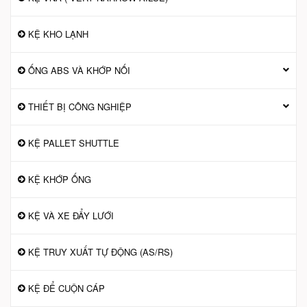
KỆ KHO LẠNH
ỐNG ABS VÀ KHỚP NỐI
THIẾT BỊ CÔNG NGHIỆP
KỆ PALLET SHUTTLE
KỆ KHỚP ỐNG
KỆ VÀ XE ĐẨY LƯỚI
KỆ TRUY XUẤT TỰ ĐỘNG (AS/RS)
KỆ ĐỂ CUỘN CÁP