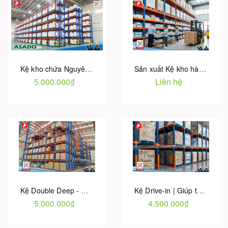
Kệ kho chứa Nguyên vật liệu - Bảo hành chính hãng | Hotu Việt Nam
Sản xuất Kệ kho hàng dược phẩm – Bảo hành 5 năm | Hotu Việt Nam
5.000.000₫
Liên hệ
Kệ Double Deep - Giải pháp tăng 30-40% Không gian so với Kệ Selective
Kệ Drive-in | Giúp tăng 50-75% Diện tích kho [ Giá tại Nhà máy ]
5.000.000₫
4.500.000₫