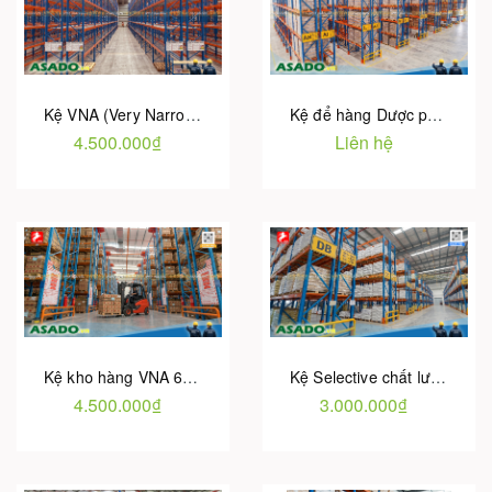
Kệ VNA (Very Narrow Aisle) | Giải pháp tăng 50% Diện tích lưu trữ
Kệ để hàng Dược phẩm - Y tế | Bảo hành 5 năm | Hotu Việt Nam
4.500.000₫
Liên hệ
Kệ kho hàng VNA 6 tầng / tải trọng 2 tấn | Bảo hành 5 Năm
Kệ Selective chất lượng cao - Giá tại Nhà máy | Bảo hành 5 Năm
4.500.000₫
3.000.000₫