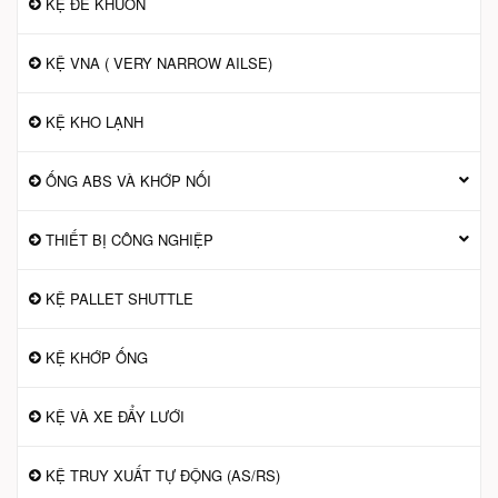
KỆ ĐỂ KHUÔN
KỆ VNA ( VERY NARROW AILSE)
KỆ KHO LẠNH
ỐNG ABS VÀ KHỚP NỐI
THIẾT BỊ CÔNG NGHIỆP
KỆ PALLET SHUTTLE
KỆ KHỚP ỐNG
KỆ VÀ XE ĐẨY LƯỚI
KỆ TRUY XUẤT TỰ ĐỘNG (AS/RS)