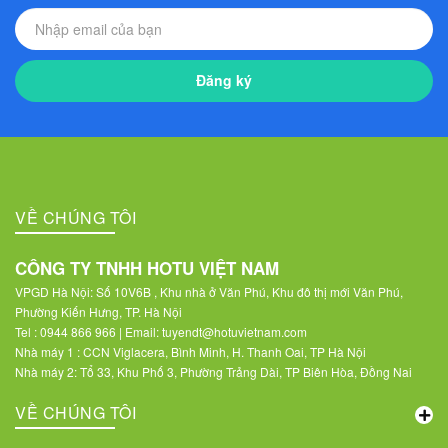
Đăng ký
VỀ CHÚNG TÔI
CÔNG TY TNHH HOTU VIỆT NAM
VPGD Hà Nội: Số 10V6B , Khu nhà ở Văn Phú, Khu đô thị mới Văn Phú,
Phường Kiến Hưng, TP. Hà Nội
Tel : 0944 866 966 | Email: tuyendt@hotuvietnam.com
Nhà máy 1 : CCN Viglacera, Bình Minh, H. Thanh Oai, TP Hà Nội
Nhà máy 2: Tổ 33, Khu Phố 3, Phường Trảng Dài, TP Biên Hòa, Đồng Nai
VỀ CHÚNG TÔI