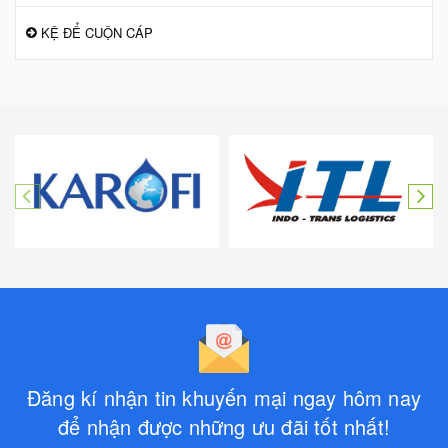
KỆ ĐỂ CUỘN CÁP
Đăng kí nhận tin khuyến mại ngay hôm nay
để nhận được những ưu đãi tốt nhất!