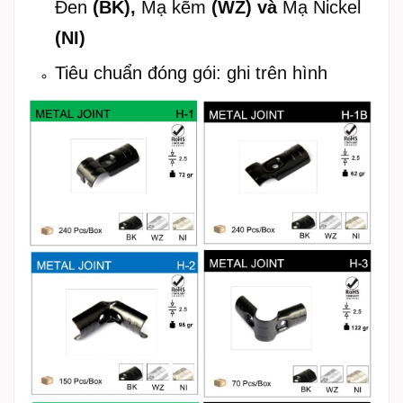
Đen
(BK),
Mạ kẽm
(WZ) và
Mạ Nickel
(NI)
Tiêu chuẩn đóng gói: ghi trên hình