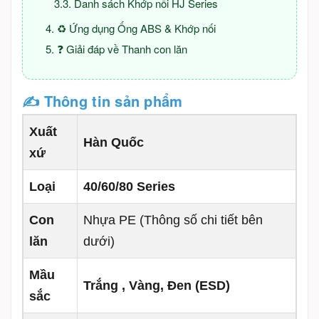
Danh sách Khớp nối HJ Series
♻️ Ứng dụng Ống ABS & Khớp nối
❓ Giải đáp về Thanh con lăn
✍ Thông tin sản phẩm
Xuất
Hàn Quốc
xứ
Loại
40/60/80 Series
Con
Nhựa PE (Thông số chi tiết bên
lăn
dưới)
Mầu
Trắng , Vàng, Đen (ESD)
sắc