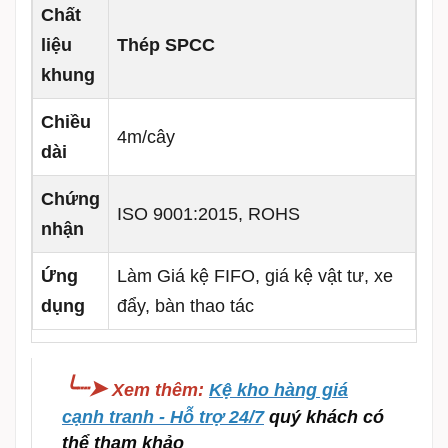
Chất
liệu
Thép SPCC
khung
Chiều
4m/cây
dài
Chứng
ISO 9001:2015, ROHS
nhận
Ứng
Làm Giá kệ FIFO, giá kệ vật tư, xe
dụng
đẩy, bàn thao tác
╰┈➤
Xem thêm
:
Kệ kho hàng giá
cạnh tranh - Hỗ trợ 24/7
quý khách có
thể tham khảo