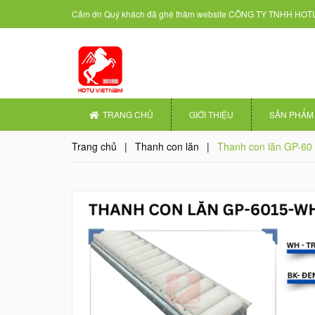
Cảm ớn Quý khách đã ghé thăm website
CÔNG TY TNHH HOTU
TRANG CHỦ
GIỚI THIỆU
SẢN PHẨM
Trang chủ
|
Thanh con lăn
|
Thanh con lăn GP-60