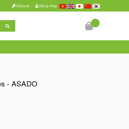
Đăng ký
Đăng nhập
ies - ASADO