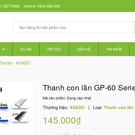
 VIỆT NAM
Hotline:
0944 866 966
DỰ ÁN
TIN TỨC
LIÊN HỆ
TÌM KIẾM
 Series - ASADO
Thanh con lăn GP-60 Ser
Mã sản phẩm:
Đang cập nhật
Thương hiệu:
ASADO
|
Loại:
Thanh con lăn
145.000₫