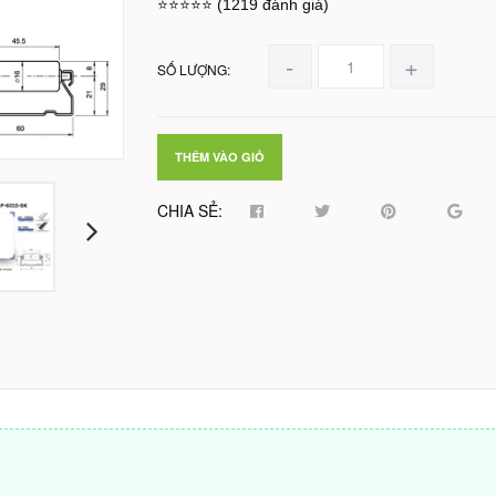
⭐⭐⭐⭐⭐ (1219 đánh giá)
-
+
SỐ LƯỢNG:
THÊM VÀO GIỎ
CHIA SẺ: