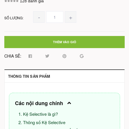
⭐⭐⭐⭐⭐ 128 đánh giá
-
+
SỐ LƯỢNG:
THÊM VÀO GIỎ
CHIA SẺ:
THÔNG TIN SẢN PHẨM
Các nội dung chính
Kệ Selective là gì?
Thông số Kệ Selective