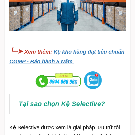
╰┈➤
Xem thêm
:
Kệ kho hàng đạt tiêu chuẩn
CGMP - Bảo hành 5 Năm
Tại sao chọn
Kệ Selective
?
Kệ Selective được xem là giải pháp lưu trữ tối