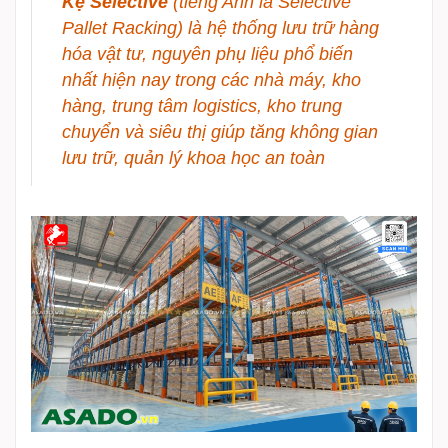
Kệ Selective
(tiếng Anh là Selective
Pallet Racking) là hệ thống lưu trữ hàng
hóa vật tư, nguyên phụ liệu phổ biến
nhất hiện nay trong các nhà máy, kho
hàng, trung tâm logistics, kho trung
chuyển và siêu thị giúp tăng không gian
lưu trữ, quản lý khoa học an toàn