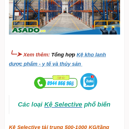
╰┈➤
Xem thêm
:
Tổng hợp
Kệ kho lạnh
dược phẩm - y tế và thủy sản
Các loại
Kệ Selective
phổ biến
Kệ Selective tải trung 500-1000 KG/tầng