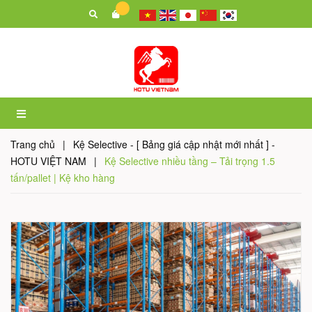
Trang chủ
|
Kệ Selective - [ Bảng giá cập nhật mới nhất ] -
HOTU VIỆT NAM
|
Kệ Selective nhiều tầng – Tải trọng 1.5
tấn/pallet | Kệ kho hàng