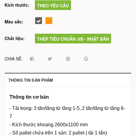
Kích thước:
THEO YÊU CẦU
Màu sắc:
Chất liệu:
THÉP TIÊU CHUẨN JIS - NHẬT BẢN
CHIA SẺ:
THÔNG TIN SẢN PHẨM
Thông tin cơ bản
- Tải trọng: 3 tấn/tầng từ tầng 1-5, 2 tấn/tầng từ tầng 6-
7
- Kích thước khoang 2600x1100 mm
- Số pallet chứa trên 1 sàn: 2 pallet ( tải 1 tấn)