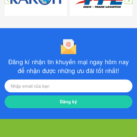
Đăng kí nhận tin khuyến mại ngay hôm nay
để nhận được những ưu đãi tốt nhất!
Đăng ký