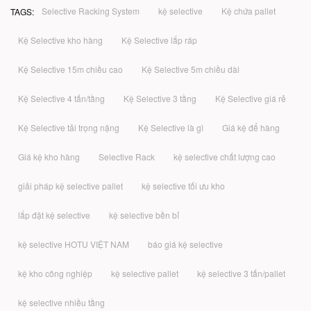
Selective Racking System
kệ selective
Kệ chứa pallet
TAGS:
Kệ Selective kho hàng
Kệ Selective lắp ráp
Kệ Selective 15m chiều cao
Kệ Selective 5m chiều dài
Kệ Selective 4 tấn/tầng
Kệ Selective 3 tầng
Kệ Selective giá rẻ
Kệ Selective tải trọng nặng
Kệ Selective là gì
Giá kệ để hàng
Giá kệ kho hàng
Selective Rack
kệ selective chất lượng cao
giải pháp kệ selective pallet
kệ selective tối ưu kho
lắp đặt kệ selective
kệ selective bền bỉ
kệ selective HOTU VIỆT NAM
báo giá kệ selective
kệ kho công nghiệp
kệ selective pallet
kệ selective 3 tấn/pallet
kệ selective nhiều tầng