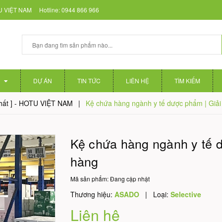
 VIỆT NAM
Hotline:
0944 866 966
DỰ ÁN
TIN TỨC
LIÊN HỆ
TÌM KIẾM
 nhất ] - HOTU VIỆT NAM
|
Kệ chứa hàng ngành y tế dược phẩm | Giả
Kệ chứa hàng ngành y tế 
hàng
Mã sản phẩm:
Đang cập nhật
Thương hiệu:
ASADO
|
Loại:
Selective
Liên hệ