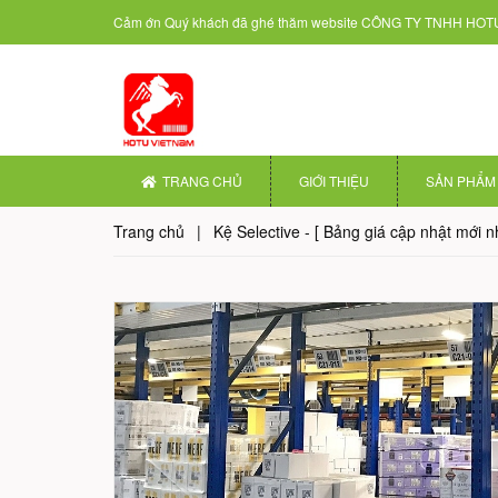
Cảm ớn Quý khách đã ghé thăm website
CÔNG TY TNHH HOTU
TRANG CHỦ
GIỚI THIỆU
SẢN PHẨM
Trang chủ
|
Kệ Selective - [ Bảng giá cập nhật mới