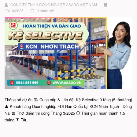
CÔNG TY TNHH CÔNG NGHIỆP ASADO VIỆT NAM
03/10/2025
0 nhận xét
Thông số dự án 🏗️ Cung cấp & Lắp đặt Kệ Selective 3 tầng (5 tấn/tầng)
👤 Khách hàng Doanh nghiệp FDI Hàn Quốc tại KCN Nhơn Trạch - Đồng
Nai 📅 Thời điểm thi công Tháng 3/2025 ⏱️ Thời gian hoàn thành 1.5
tháng 🏋️ Tải...