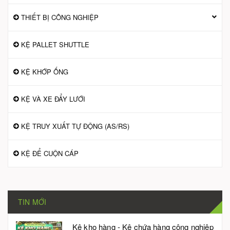
THIẾT BỊ CÔNG NGHIỆP
KỆ PALLET SHUTTLE
KỆ KHỚP ỐNG
KỆ VÀ XE ĐẨY LƯỚI
KỆ TRUY XUẤT TỰ ĐỘNG (AS/RS)
KỆ ĐỂ CUỘN CÁP
TIN MỚI
Kệ kho hàng - Kệ chứa hàng công nghiệp