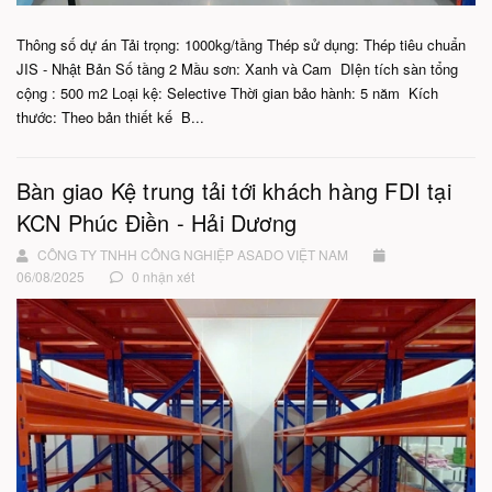
Thông số dự án Tải trọng: 1000kg/tầng Thép sử dụng: Thép tiêu chuẩn
JIS - Nhật Bản Số tầng 2 Mầu sơn: Xanh và Cam DIện tích sàn tổng
cộng : 500 m2 Loại kệ: Selective Thời gian bảo hành: 5 năm Kích
thước: Theo bản thiết kế B...
Bàn giao Kệ trung tải tới khách hàng FDI tại
KCN Phúc Điền - Hải Dương
CÔNG TY TNHH CÔNG NGHIỆP ASADO VIỆT NAM
06/08/2025
0 nhận xét