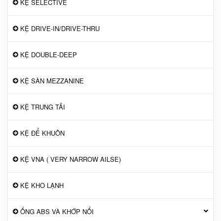
KỆ SELECTIVE
KỆ DRIVE-IN/DRIVE-THRU
KỆ DOUBLE-DEEP
KỆ SÀN MEZZANINE
KỆ TRUNG TẢI
KỆ ĐỂ KHUÔN
KỆ VNA ( VERY NARROW AILSE)
KỆ KHO LẠNH
ỐNG ABS VÀ KHỚP NỐI