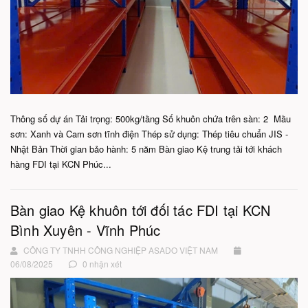
Thông số dự án Tải trọng: 500kg/tầng Số khuôn chứa trên sàn: 2 Mầu
sơn: Xanh và Cam sơn tĩnh điện Thép sử dụng: Thép tiêu chuẩn JIS -
Nhật Bản Thời gian bảo hành: 5 năm ​​​​​​​Bàn giao Kệ trung tải tới khách
hàng FDI tại KCN Phúc...
Bàn giao Kệ khuôn tới đối tác FDI tại KCN
Bình Xuyên - Vĩnh Phúc
CÔNG TY TNHH CÔNG NGHIỆP ASADO VIỆT NAM
06/08/2025
0 nhận xét