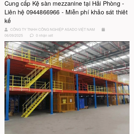
Cung cấp Kệ sàn mezzanine tại Hải Phòng -
Liên hệ 0944866966 - Miễn phí khảo sát thiêt
kế
CÔNG TY TNHH CÔNG NGHIỆP ASADO VIỆT NAM
06/09/2025
0 nhận xét