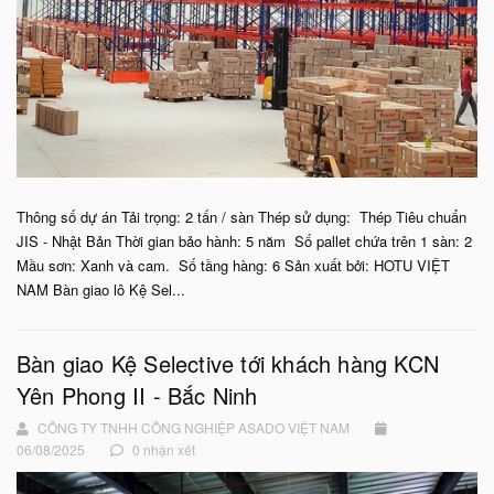
Thông số dự án Tải trọng: 2 tấn / sàn Thép sử dụng: Thép Tiêu chuẩn
JIS - Nhật Bản Thời gian bảo hành: 5 năm Số pallet chứa trên 1 sàn: 2
Mầu sơn: Xanh và cam. Số tầng hàng: 6 Sản xuất bởi: HOTU VIỆT
NAM Bàn giao lô Kệ Sel...
Bàn giao Kệ Selective tới khách hàng KCN
Yên Phong II - Bắc Ninh
CÔNG TY TNHH CÔNG NGHIỆP ASADO VIỆT NAM
06/08/2025
0 nhận xét