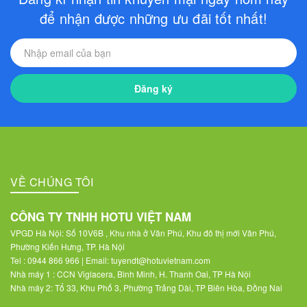
để nhận được những ưu đãi tốt nhất!
Đăng ký
VỀ CHÚNG TÔI
CÔNG TY TNHH HOTU VIỆT NAM
VPGD Hà Nội: Số 10V6B , Khu nhà ở Văn Phú, Khu đô thị mới Văn Phú,
Phường Kiến Hưng, TP. Hà Nội
Tel : 0944 866 966 | Email: tuyendt@hotuvietnam.com
Nhà máy 1 : CCN Viglacera, Bình Minh, H. Thanh Oai, TP Hà Nội
Nhà máy 2: Tổ 33, Khu Phố 3, Phường Trảng Dài, TP Biên Hòa, Đồng Nai