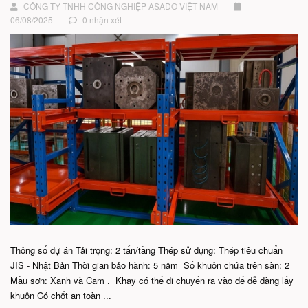
CÔNG TY TNHH CÔNG NGHIỆP ASADO VIỆT NAM
06/08/2025
0 nhận xét
Thông số dự án Tải trọng: 2 tấn/tầng Thép sử dụng: Thép tiêu chuẩn
JIS - Nhật Bản Thời gian bảo hành: 5 năm Số khuôn chứa trên sàn: 2
Mầu sơn: Xanh và Cam . Khay có thể di chuyển ra vào để dễ dàng lấy
khuôn Có chốt an toàn ...