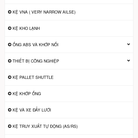
KỆ VNA ( VERY NARROW AILSE)
KỆ KHO LẠNH
ỐNG ABS VÀ KHỚP NỐI
THIẾT BỊ CÔNG NGHIỆP
KỆ PALLET SHUTTLE
KỆ KHỚP ỐNG
KỆ VÀ XE ĐẨY LƯỚI
KỆ TRUY XUẤT TỰ ĐỘNG (AS/RS)