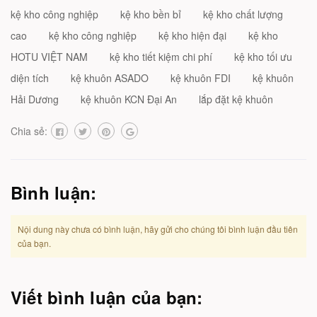
kệ kho công nghiệp
kệ kho bền bỉ
kệ kho chất lượng
cao
kệ kho công nghiệp
kệ kho hiện đại
kệ kho
HOTU VIỆT NAM
kệ kho tiết kiệm chi phí
kệ kho tối ưu
diện tích
kệ khuôn ASADO
kệ khuôn FDI
kệ khuôn
Hải Dương
kệ khuôn KCN Đại An
lắp đặt kệ khuôn
Chia sẻ:
Bình luận:
Nội dung này chưa có bình luận, hãy gửi cho chúng tôi bình luận đầu tiên
của bạn.
Viết bình luận của bạn: