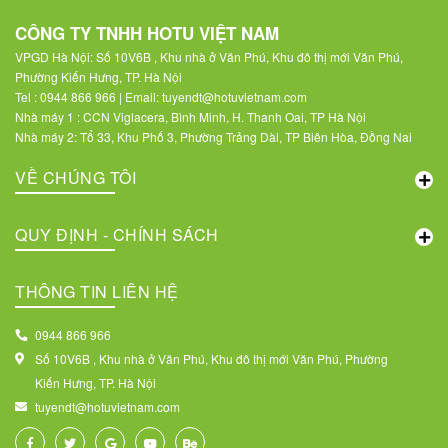
CÔNG TY TNHH HOTU VIỆT NAM
VPGD Hà Nội: Số 10V6B , Khu nhà ở Văn Phú, Khu đô thị mới Văn Phú,
Phường Kiến Hưng, TP. Hà Nội
Tel : 0944 866 966 | Email: tuyendt@hotuvietnam.com
Nhà máy 1 : CCN Viglacera, Bình Minh, H. Thanh Oai, TP Hà Nội
Nhà máy 2: Tổ 33, Khu Phố 3, Phường Trảng Dài, TP Biên Hòa, Đồng Nai
VỀ CHÚNG TÔI
QUY ĐỊNH - CHÍNH SÁCH
THÔNG TIN LIÊN HỆ
0944 866 966
Số 10V6B , Khu nhà ở Văn Phú, Khu đô thị mới Văn Phú, Phường
Kiến Hưng, TP. Hà Nội
tuyendt@hotuvietnam.com