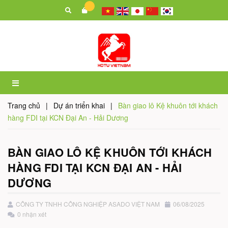
Trang chủ
|
Dự án triển khai
|
Bàn giao lô Kệ khuôn tới khách
hàng FDI tại KCN Đại An - Hải Dương
BÀN GIAO LÔ KỆ KHUÔN TỚI KHÁCH
HÀNG FDI TẠI KCN ĐẠI AN - HẢI
DƯƠNG
CÔNG TY TNHH CÔNG NGHIỆP ASADO VIỆT NAM
06/08/2025
0 nhận xét