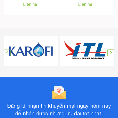
Liên hệ
Liên hệ
Đăng kí nhận tin khuyến mại ngay hôm nay
để nhận được những ưu đãi tốt nhất!