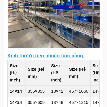
Kích thước tiêu chuẩn tấm bằng
Size
Size
Size
Size (Hệ
Size (Hệ
(Hệ
(Hệ
(Hệ
mm)
mm)
Inch)
Inch)
Inch)
14×14
355×355
18×42
457×1060
14×60
14×24
355×609
18×48
457×1215
14×72