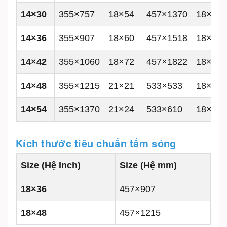
14×30
355×757
18×54
457×1370
18×18
14×36
355×907
18×60
457×1518
18×24
14×42
355×1060
18×72
457×1822
18×30
14×48
355×1215
21×21
533×533
18×36
14×54
355×1370
21×24
533×610
18×42
Kích thước tiêu chuẩn tấm sóng
Size (Hệ Inch)
Size (Hệ mm)
18×36
457×907
18×48
457×1215