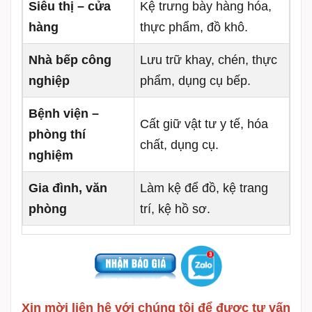
Siêu thị – cửa
Kệ trưng bày hàng hóa,
hàng
thực phẩm, đồ khô.
Nhà bếp công
Lưu trữ khay, chén, thực
nghiệp
phẩm, dụng cụ bếp.
Bệnh viện –
Cất giữ vật tư y tế, hóa
phòng thí
chất, dụng cụ.
nghiệm
Gia đình, văn
Làm kệ để đồ, kệ trang
phòng
trí, kệ hồ sơ.
Xin mời liên hệ với chúng tôi để được tư vấn