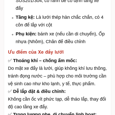
SUS201/304, có rãnh để cố định tầng xe
đẩy
Tầng kệ:
Là lưới thép hàn chắc chắn, có 4
côn để lắp với cột
Phụ kiện:
bánh xe (nếu cần di chuyển), Ốp
nhựa (Nhôm), Chân để điều chỉnh
Ưu điểm của Xe đẩy lưới
✅
Thoáng khí – chống ẩm mốc:
Do mặt xe đẩy là lưới, giúp không khí lưu thông,
tránh đọng nước – phù hợp cho môi trường cần
vệ sinh cao như kho lạnh, y tế, thực phẩm.
✅
Dễ lắp đặt & điều chỉnh:
Không cần ốc vít phức tạp, dễ tháo lắp, thay đổi
độ cao tầng xe đẩy.
✅
Trọng lượng nhẹ, di chuyển linh hoạt: