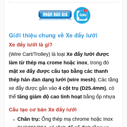
Giới thiệu chung về Xe đẩy lưới
Xe đẩy lưới là gì?
(Wire Cart/Trolley) là
loại
Xe đẩy lưới được
làm từ thép mạ crome hoặc inox
, trong đó
mặt x
e đẩy
được cấu tạo bằng các thanh
thép hàn đan dạng lưới (wire mesh)
.
Các tầng
xe đẩy được gắn vào
4 cột trụ (D25.4mm)
, có
thể
tăng giảm độ cao linh hoạt
bằng ốp nhựa
Cấu tạo cơ bản Xe đẩy lưới
Chân trụ:
Ống thép mạ chrome hoặc Inox