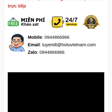
trực tiếp
Mobile
:
0944866966
Email
:
tuyendt@hotuvietnam.com
Zalo
:
0944866966