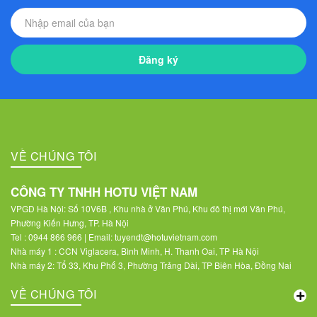
Đăng ký
VỀ CHÚNG TÔI
CÔNG TY TNHH HOTU VIỆT NAM
VPGD Hà Nội: Số 10V6B , Khu nhà ở Văn Phú, Khu đô thị mới Văn Phú,
Phường Kiến Hưng, TP. Hà Nội
Tel : 0944 866 966 | Email: tuyendt@hotuvietnam.com
Nhà máy 1 : CCN Viglacera, Bình Minh, H. Thanh Oai, TP Hà Nội
Nhà máy 2: Tổ 33, Khu Phố 3, Phường Trảng Dài, TP Biên Hòa, Đồng Nai
VỀ CHÚNG TÔI