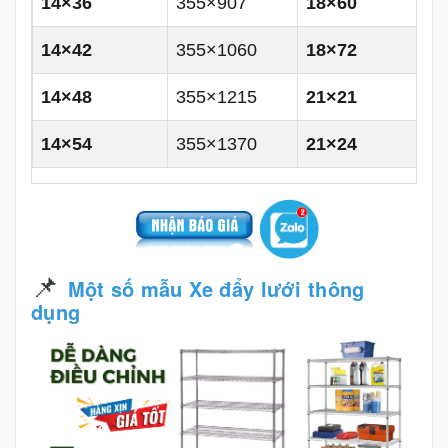
14×36
355×907
18×60
14×42
355×1060
18×72
14×48
355×1215
21×21
14×54
355×1370
21×24
📌
Một số mẫu Xe đẩy lưới thông
dụng