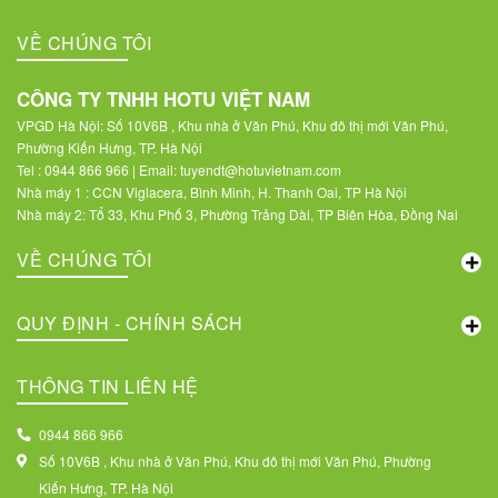
VỀ CHÚNG TÔI
CÔNG TY TNHH HOTU VIỆT NAM
VPGD Hà Nội: Số 10V6B , Khu nhà ở Văn Phú, Khu đô thị mới Văn Phú,
Phường Kiến Hưng, TP. Hà Nội
Tel : 0944 866 966 | Email: tuyendt@hotuvietnam.com
Nhà máy 1 : CCN Viglacera, Bình Minh, H. Thanh Oai, TP Hà Nội
Nhà máy 2: Tổ 33, Khu Phố 3, Phường Trảng Dài, TP Biên Hòa, Đồng Nai
VỀ CHÚNG TÔI
QUY ĐỊNH - CHÍNH SÁCH
THÔNG TIN LIÊN HỆ
0944 866 966
Số 10V6B , Khu nhà ở Văn Phú, Khu đô thị mới Văn Phú, Phường
Kiến Hưng, TP. Hà Nội