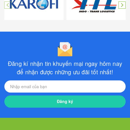
Đăng kí nhận tin khuyến mại ngay hôm nay
để nhận được những ưu đãi tốt nhất!
Đăng ký