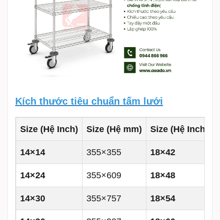
Kích thước tiêu chuẩn tấm lưới
Size (Hệ Inch)
Size (Hệ mm)
Size (Hệ Inch)
14×14
355×355
18×42
14×24
355×609
18×48
14×30
355×757
18×54