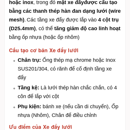
hoặc inox
, trong đó
mặt x
e đẩy
được cấu tạo
bằng các thanh thép hàn đan dạng lưới (wire
mesh)
.
Các tầng xe đẩy được lắp vào
4 cột trụ
(D25.4mm)
, có thể
tăng giảm độ cao linh hoạt
bằng ốp nhựa (hoặc ốp nhôm)
Cấu tạo cơ bản Xe đẩy lưới
Chân trụ:
Ống thép mạ chrome hoặc Inox
SUS201/304, có rãnh để cố định tầng xe
đẩy
Tầng kệ:
Là lưới thép hàn chắc chắn, có 4
côn để lắp với cột
Phụ kiện:
bánh xe (nếu cần di chuyển), Ốp
nhựa (Nhôm), Chân để điều chỉnh
Ưu điểm của Xe đẩy lưới