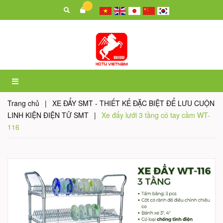
Trang chủ
|
XE ĐẨY SMT - THIẾT KẾ ĐẶC BIỆT ĐỂ LƯU CUỘN
LINH KIỆN ĐIỆN TỬ SMT
|
Xe đẩy lưới 3 tầng có tay cầm WT-
116