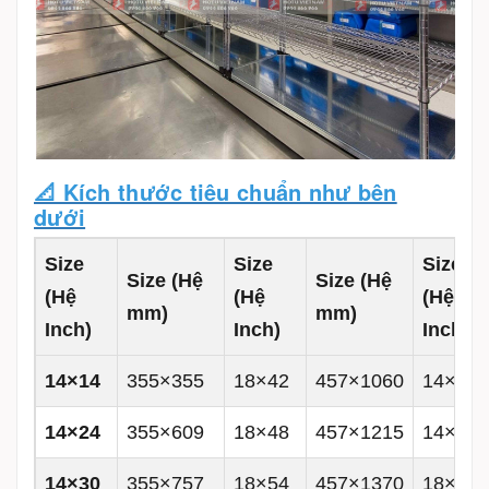
📐 Kích thước tiêu chuẩn như bên
dưới
Size
Size
Size
Size (Hệ
Size (Hệ
(Hệ
(Hệ
(Hệ
mm)
mm)
Inch)
Inch)
Inch)
14×14
355×355
18×42
457×1060
14×60
14×24
355×609
18×48
457×1215
14×72
14×30
355×757
18×54
457×1370
18×18