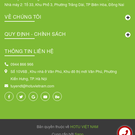
Nhà máy 2: Tổ 33, Khu Phố 3, Phường Trảng Dài, TP Biên Hòa, Đồng Nai
VỀ CHÚNG TÔI
QUY ĐỊNH - CHÍNH SÁCH
THÔNG TIN LIÊN HỆ
0944 866 966
Số 10V6B , Khu nhà ở Văn Phú, Khu đô thị mới Văn Phú, Phường
Kiến Hưng, TP. Hà Nội
tuyendt@hotuvietnam.com
Bản quyền thuộc về
HOTU VIỆT NAM
Cung cấp bởi
Sapo