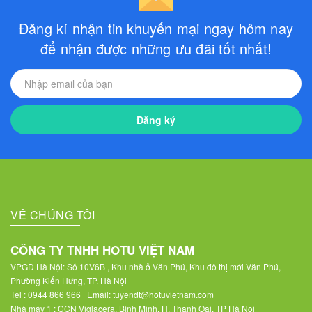
Đăng kí nhận tin khuyến mại ngay hôm nay
để nhận được những ưu đãi tốt nhất!
Đăng ký
VỀ CHÚNG TÔI
CÔNG TY TNHH HOTU VIỆT NAM
VPGD Hà Nội: Số 10V6B , Khu nhà ở Văn Phú, Khu đô thị mới Văn Phú,
Phường Kiến Hưng, TP. Hà Nội
Tel : 0944 866 966 | Email: tuyendt@hotuvietnam.com
Nhà máy 1 : CCN Viglacera, Bình Minh, H. Thanh Oai, TP Hà Nội