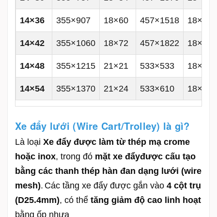
14×36
355×907
18×60
457×1518
18×24
14×42
355×1060
18×72
457×1822
18×30
14×48
355×1215
21×21
533×533
18×36
14×54
355×1370
21×24
533×610
18×42
Xe đẩy lưới (Wire Cart/Trolley) là gì?
Là loại
Xe đẩy được làm từ thép mạ crome
hoặc inox
, trong đó
mặt x
e đẩy
được cấu tạo
bằng các thanh thép hàn đan dạng lưới (wire
mesh)
.
Các tầng xe đẩy được gắn vào
4 cột trụ
(D25.4mm)
, có thể
tăng giảm độ cao linh hoạt
bằng ốp nhựa