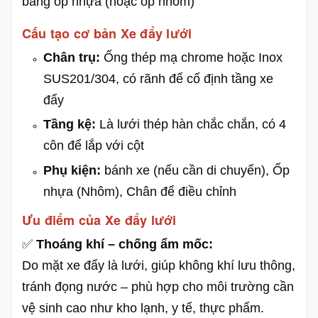
bằng ốp nhựa (hoặc ốp nhôm)
Cấu tạo cơ bản Xe đẩy lưới
Chân trụ:
Ống thép mạ chrome hoặc Inox
SUS201/304, có rãnh để cố định tầng xe
đẩy
Tầng kệ:
Là lưới thép hàn chắc chắn, có 4
côn để lắp với cột
Phụ kiện:
bánh xe (nếu cần di chuyển), Ốp
nhựa (Nhôm), Chân để điều chỉnh
Ưu điểm của Xe đẩy lưới
✅
Thoáng khí – chống ẩm mốc:
Do mặt xe đẩy là lưới, giúp không khí lưu thông,
tránh đọng nước – phù hợp cho môi trường cần
vệ sinh cao như kho lạnh, y tế, thực phẩm.