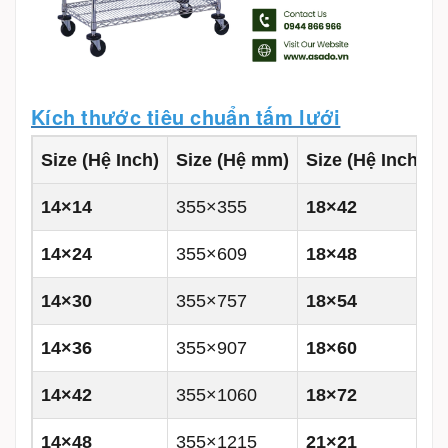
Kích thước tiêu chuẩn tấm lưới
Size (Hệ Inch)
Size (Hệ mm)
Size (Hệ Inch)
14×14
355×355
18×42
14×24
355×609
18×48
14×30
355×757
18×54
14×36
355×907
18×60
14×42
355×1060
18×72
14×48
355×1215
21×21