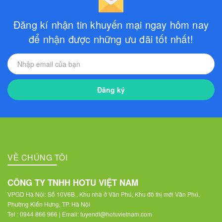
Đăng kí nhận tin khuyến mại ngay hôm nay
để nhận được những ưu đãi tốt nhất!
Đăng ký
VỀ CHÚNG TÔI
CÔNG TY TNHH HOTU VIỆT NAM
VPGD Hà Nội: Số 10V6B , Khu nhà ở Văn Phú, Khu đô thị mới Văn Phú,
Phường Kiến Hưng, TP. Hà Nội
Tel : 0944 866 966 | Email: tuyendt@hotuvietnam.com