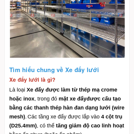
Tìm hiểu chung về Xe đẩy lưới
Xe đẩy lưới là gì?
Là loại
Xe đẩy được làm từ thép mạ crome
hoặc inox
, trong đó
mặt x
e đẩy
được cấu tạo
bằng các thanh thép hàn đan dạng lưới (wire
mesh)
.
Các tầng xe đẩy được lắp vào
4 cột trụ
(D25.4mm)
, có thể
tăng giảm độ cao linh hoạt