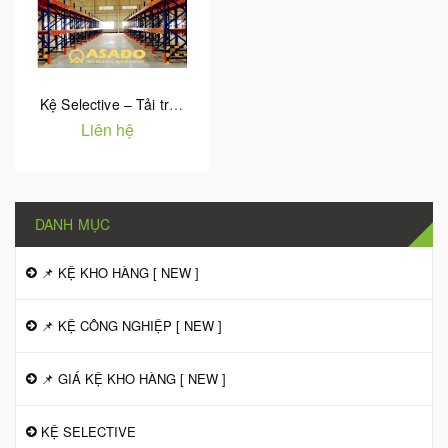
Kệ Selective – Tải trọng 5 tấn / tầng | Giải pháp lưu trữ kho hàng hiệu quả 2025
Liên hệ
DANH MỤC
📌 KỆ KHO HÀNG [ NEW ]
📌 KỆ CÔNG NGHIỆP [ NEW ]
📌 GIÁ KỆ KHO HÀNG [ NEW ]
KỆ SELECTIVE