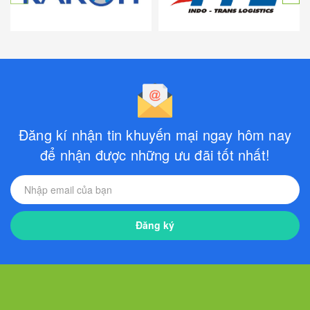
Đăng kí nhận tin khuyến mại ngay hôm nay
để nhận được những ưu đãi tốt nhất!
Đăng ký