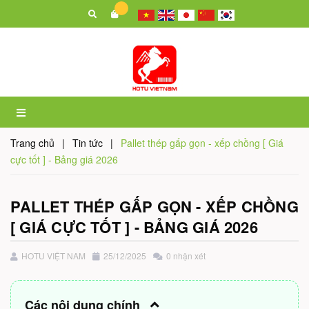
Trang chủ
|
Tin tức
|
Pallet thép gấp gọn - xếp chồng [ Giá
cực tốt ] - Bảng giá 2026
PALLET THÉP GẤP GỌN - XẾP CHỒNG
[ GIÁ CỰC TỐT ] - BẢNG GIÁ 2026
HOTU VIỆT NAM
25/12/2025
0 nhận xét
Các nội dung chính