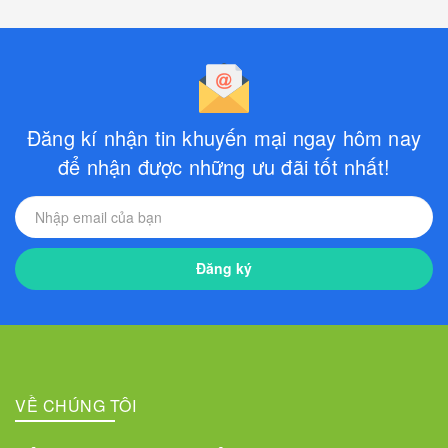
Đăng kí nhận tin khuyến mại ngay hôm nay
để nhận được những ưu đãi tốt nhất!
Đăng ký
VỀ CHÚNG TÔI