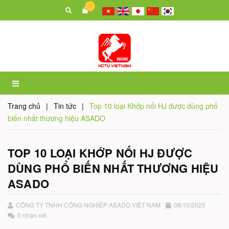
Trang chủ
|
Tin tức
|
Top 10 loại Khớp nối HJ được dùng phổ
biến nhất thương hiệu ASADO
TOP 10 LOẠI KHỚP NỐI HJ ĐƯỢC
DÙNG PHỔ BIẾN NHẤT THƯƠNG HIỆU
ASADO
CÔNG TY TNHH CÔNG NGHIỆP ASADO VIỆT NAM
08/10/2025
0 nhận xét