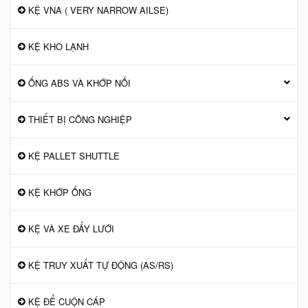
KỆ VNA ( VERY NARROW AILSE)
KỆ KHO LẠNH
ỐNG ABS VÀ KHỚP NỐI
THIẾT BỊ CÔNG NGHIỆP
KỆ PALLET SHUTTLE
KỆ KHỚP ỐNG
KỆ VÀ XE ĐẨY LƯỚI
KỆ TRUY XUẤT TỰ ĐỘNG (AS/RS)
KỆ ĐỂ CUỘN CÁP