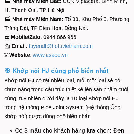
🏭
Nhà máy Miền Bắc
: CCN Viglacera, Bình Minh,
H. Thanh Oai, TP Hà Nội
🏭
Nhà máy Miền Nam
: Tổ 33, Khu Phố 3, Phường
Trảng Dài, TP Biên Hòa, Đồng Nai.
☎️
Mobile/Zalo
: 0944 866 966
📩
Email
:
tuyendt@hotuvietnam.com
🌐
Website
:
www.asado.vn
🎯 Khớp nôi HJ dùng phổ biến nhất
Khớp nối HJ có rất nhiều loại, mỗi một loại sẽ có
chức năng trong cấu trúc thiết kế lên sản phẩm cuối
cùng, tuy nhiên dưới đây là 10 loại Khớp nối HJ
trong hệ thống Pipe Joint System (Hệ thống Ống
khớp nối) được dùng phổ biến nhất:
Có 3 mầu cho khách hàng lựa chọn: Đen