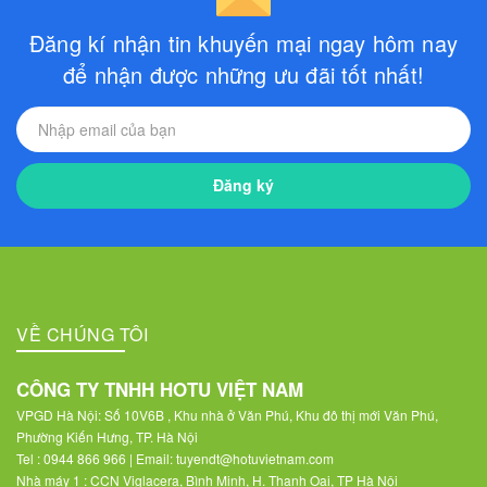
Đăng kí nhận tin khuyến mại ngay hôm nay
để nhận được những ưu đãi tốt nhất!
Đăng ký
VỀ CHÚNG TÔI
CÔNG TY TNHH HOTU VIỆT NAM
VPGD Hà Nội: Số 10V6B , Khu nhà ở Văn Phú, Khu đô thị mới Văn Phú,
Phường Kiến Hưng, TP. Hà Nội
Tel : 0944 866 966 | Email: tuyendt@hotuvietnam.com
Nhà máy 1 : CCN Viglacera, Bình Minh, H. Thanh Oai, TP Hà Nội