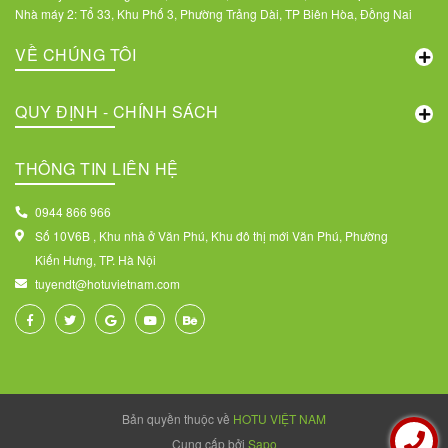
Nhà máy 2: Tổ 33, Khu Phố 3, Phường Trảng Dài, TP Biên Hòa, Đồng Nai
VỀ CHÚNG TÔI
QUY ĐỊNH - CHÍNH SÁCH
THÔNG TIN LIÊN HỆ
0944 866 966
Số 10V6B , Khu nhà ở Văn Phú, Khu đô thị mới Văn Phú, Phường
Kiến Hưng, TP. Hà Nội
tuyendt@hotuvietnam.com
Bản quyền thuộc về
HOTU VIỆT NAM
Cung cấp bởi
Sapo