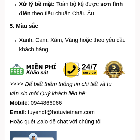
Xử lý bề mặt:
Toàn bộ kệ được
sơn tĩnh
điện
theo tiêu chuẩn Châu Âu
5. Màu sắc
Xanh, Cam, Xám, Vàng hoặc theo yêu cầu
khách hàng
>>>> Đ
ể biết thêm thông tin chi tiết và tư
vấn
xin mời Quý khách liên hệ:
Mobile
:
0944866966
Email
:
tuyendt@hotuvietnam.com
Hoặc quét Zalo để chat với chúng tôi