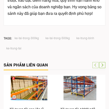
thuộc vào đặc điểm hàng hóa, quy trình vận hành kho
và ngân sách của doanh nghiệp bạn. Hy vọng bảng so
sánh này đã giúp bạn đưa ra quyết định phù hợp!
ke-tai-trong-300kg
ke-tai-trong-500kg
ke-trung-binh
TAGS:
ke-trung-tai
SẢN PHẨM LIÊN QUAN