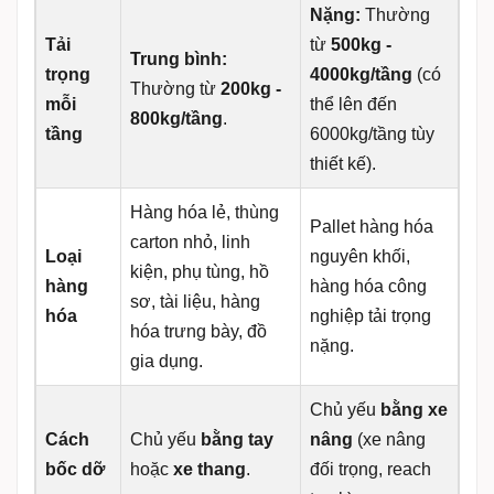
Nặng:
Thường
Tải
từ
500kg -
Trung bình:
trọng
4000kg/tầng
(có
Thường từ
200kg -
mỗi
thể lên đến
800kg/tầng
.
tầng
6000kg/tầng tùy
thiết kế).
Hàng hóa lẻ, thùng
Pallet hàng hóa
carton nhỏ, linh
Loại
nguyên khối,
kiện, phụ tùng, hồ
hàng
hàng hóa công
sơ, tài liệu, hàng
hóa
nghiệp tải trọng
hóa trưng bày, đồ
nặng.
gia dụng.
Chủ yếu
bằng xe
Cách
Chủ yếu
bằng tay
nâng
(xe nâng
bốc dỡ
hoặc
xe thang
.
đối trọng, reach