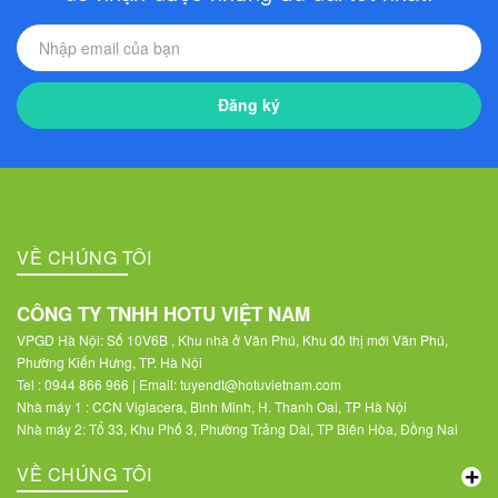
Đăng ký
VỀ CHÚNG TÔI
CÔNG TY TNHH HOTU VIỆT NAM
VPGD Hà Nội: Số 10V6B , Khu nhà ở Văn Phú, Khu đô thị mới Văn Phú,
Phường Kiến Hưng, TP. Hà Nội
Tel : 0944 866 966 | Email: tuyendt@hotuvietnam.com
Nhà máy 1 : CCN Viglacera, Bình Minh, H. Thanh Oai, TP Hà Nội
Nhà máy 2: Tổ 33, Khu Phố 3, Phường Trảng Dài, TP Biên Hòa, Đồng Nai
VỀ CHÚNG TÔI