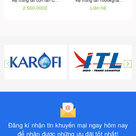
Kệ trung tải con lăn Carton Flow tải trọng 100-500kg tầng
Kệ trung tải 1000kg/tầng
2.500.000₫
Liên hệ
Đăng kí nhận tin khuyến mại ngay hôm nay
để nhận được những ưu đãi tốt nhất!