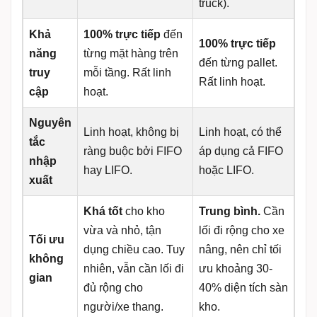
truck).
Khả
100% trực tiếp
đến
100% trực tiếp
năng
từng mặt hàng trên
đến từng pallet.
truy
mỗi tầng. Rất linh
Rất linh hoạt.
cập
hoạt.
Nguyên
Linh hoạt, không bị
Linh hoạt, có thể
tắc
ràng buộc bởi FIFO
áp dụng cả FIFO
nhập
hay LIFO.
hoặc LIFO.
xuất
Khá tốt
cho kho
Trung bình.
Cần
vừa và nhỏ, tận
lối đi rộng cho xe
Tối ưu
dụng chiều cao. Tuy
nâng, nên chỉ tối
không
nhiên, vẫn cần lối đi
ưu khoảng 30-
gian
đủ rộng cho
40% diện tích sàn
người/xe thang.
kho.