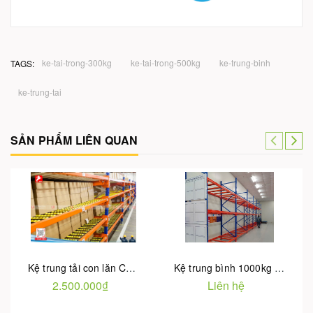
ke-tai-trong-300kg
ke-tai-trong-500kg
ke-trung-binh
TAGS:
ke-trung-tai
SẢN PHẨM LIÊN QUAN
Kệ trung tải con lăn Carton Flow tải trọng 100-500kg tầng
Kệ trung bình 1000kg tầng
2.500.000₫
Liên hệ