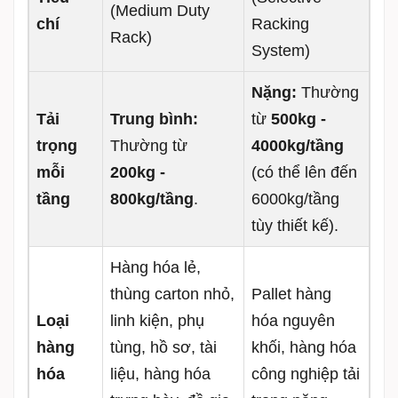
(Medium Duty
chí
Racking
Rack)
System)
Nặng:
Thường
Tải
Trung bình:
từ
500kg -
trọng
Thường từ
4000kg/tầng
mỗi
200kg -
(có thể lên đến
tầng
800kg/tầng
.
6000kg/tầng
tùy thiết kế).
Hàng hóa lẻ,
thùng carton nhỏ,
Pallet hàng
Loại
linh kiện, phụ
hóa nguyên
hàng
tùng, hồ sơ, tài
khối, hàng hóa
hóa
liệu, hàng hóa
công nghiệp tải