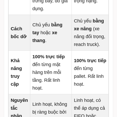
trưng bày, đồ gia
trọng nặng.
dụng.
Chủ yếu
bằng
Chủ yếu
bằng
Cách
xe nâng
(xe
tay
hoặc
xe
bốc dỡ
nâng đối trọng,
thang
.
reach truck).
100% trực tiếp
Khả
100% trực tiếp
đến từng mặt
năng
đến từng
hàng trên mỗi
truy
pallet. Rất linh
tầng. Rất linh
cập
hoạt.
hoạt.
Nguyên
Linh hoạt, có
Linh hoạt, không
tắc
thể áp dụng cả
bị ràng buộc bởi
nhập
FIFO hoặc