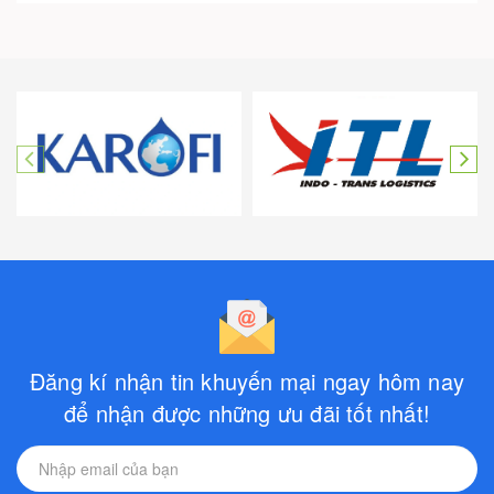
Đăng kí nhận tin khuyến mại ngay hôm nay
để nhận được những ưu đãi tốt nhất!