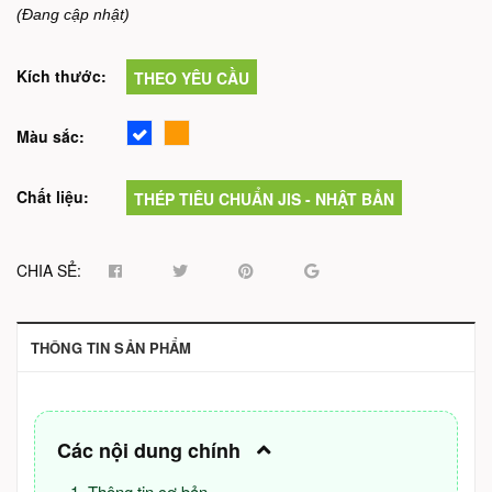
(Đang cập nhật)
Kích thước:
THEO YÊU CẦU
Màu sắc:
Chất liệu:
THÉP TIÊU CHUẨN JIS - NHẬT BẢN
CHIA SẺ:
THÔNG TIN SẢN PHẨM
Các nội dung chính
Thông tin cơ bản