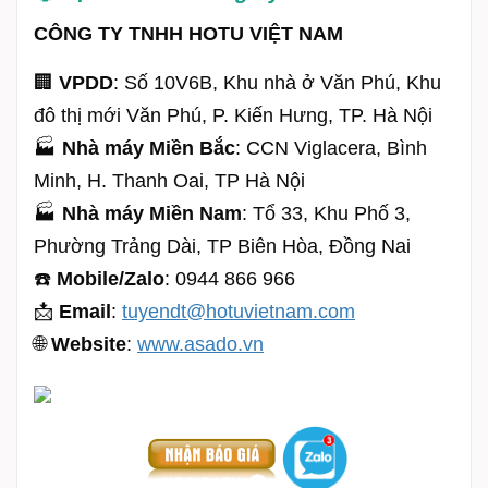
CÔNG TY TNHH HOTU VIỆT NAM
🏢
VPDD
: Số 10V6B, Khu nhà ở Văn Phú, Khu
đô thị mới Văn Phú, P. Kiến Hưng, TP. Hà Nội
🏭
Nhà máy Miền Bắc
: CCN Viglacera, Bình
Minh, H. Thanh Oai, TP Hà Nội
🏭
Nhà máy Miền Nam
: Tổ 33, Khu Phố 3,
Phường Trảng Dài, TP Biên Hòa, Đồng Nai
☎️
Mobile/Zalo
: 0944 866 966
📩
Email
:
tuyendt@hotuvietnam.com
🌐
Website
:
www.asado.vn