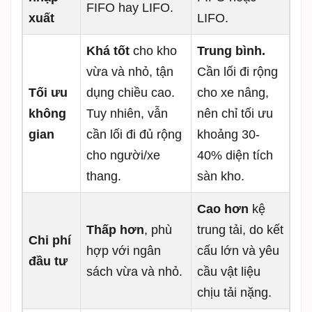
FIFO hay LIFO.
xuất
LIFO.
Khá tốt
cho kho
Trung bình.
vừa và nhỏ, tận
Cần lối đi rộng
Tối ưu
dụng chiều cao.
cho xe nâng,
không
Tuy nhiên, vẫn
nên chỉ tối ưu
gian
cần lối đi đủ rộng
khoảng 30-
cho người/xe
40% diện tích
thang.
sàn kho.
Cao hơn
kệ
Thấp hơn
, phù
trung tải, do kết
Chi phí
hợp với ngân
cấu lớn và yêu
đầu tư
sách vừa và nhỏ.
cầu vật liệu
chịu tải nặng.