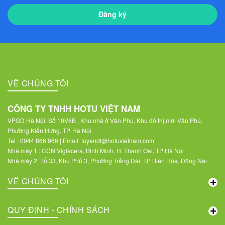
Đăng ký
VỀ CHÚNG TÔI
CÔNG TY TNHH HOTU VIỆT NAM
VPGD Hà Nội: Số 10V6B , Khu nhà ở Văn Phú, Khu đô thị mới Văn Phú,
Phường Kiến Hưng, TP. Hà Nội
Tel : 0944 866 966 | Email: tuyendt@hotuvietnam.com
Nhà máy 1 : CCN Viglacera, Bình Minh, H. Thanh Oai, TP Hà Nội
Nhà máy 2: Tổ 33, Khu Phố 3, Phường Trảng Dài, TP Biên Hòa, Đồng Nai
VỀ CHÚNG TÔI
QUY ĐỊNH - CHÍNH SÁCH