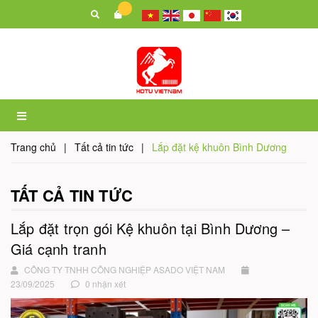
Trang chủ
|
Tất cả tin tức
|
Lắp đặt kệ khuôn Bình Dương
TẤT CẢ TIN TỨC
Lắp đặt trọn gói Kệ khuôn tại Bình Dương –
Giá cạnh tranh
CÔNG TY TNHH CÔNG NGHIỆP ASADO VIỆT NAM
23/09/2025
0 nhận xét