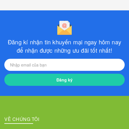
Đăng kí nhận tin khuyến mại ngay hôm nay
để nhận được những ưu đãi tốt nhất!
Đăng ký
VỀ CHÚNG TÔI