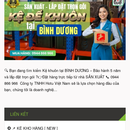
🔍 Bạn đang tìm kiếm Kệ khuôn tại BÌNH DƯƠNG – Bảo hành 5 năm
và lắp đặt trọn gói ?👉Đặt hàng trực tiếp từ nhà SẢN XUẤT 📞 0944
866 966 Công ty TNHH Hotu Việt Nam sẽ là lựa chọn hàng đầu của
bạn, chúng tôi là doanh nghiệ...
LIÊN KẾT
📌 KỆ KHO HÀNG [ NEW ]