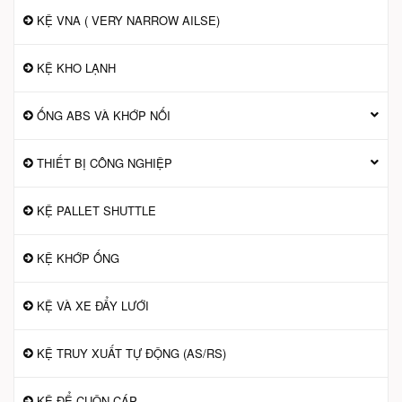
KỆ VNA ( VERY NARROW AILSE)
KỆ KHO LẠNH
ỐNG ABS VÀ KHỚP NỐI
THIẾT BỊ CÔNG NGHIỆP
KỆ PALLET SHUTTLE
KỆ KHỚP ỐNG
KỆ VÀ XE ĐẨY LƯỚI
KỆ TRUY XUẤT TỰ ĐỘNG (AS/RS)
KỆ ĐỂ CUỘN CÁP