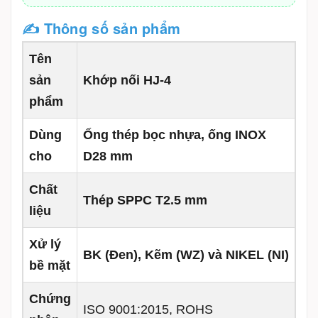
✍ Thông số sản phẩm
Tên
sản
Khớp nối HJ-4
phẩm
Dùng
Ống thép bọc nhựa, ống INOX
cho
D28 mm
Chất
Thép SPPC T2.5 mm
liệu
Xử lý
BK (Đen), Kẽm (WZ) và NIKEL (NI)
bề mặt
Chứng
ISO 9001:2015, ROHS