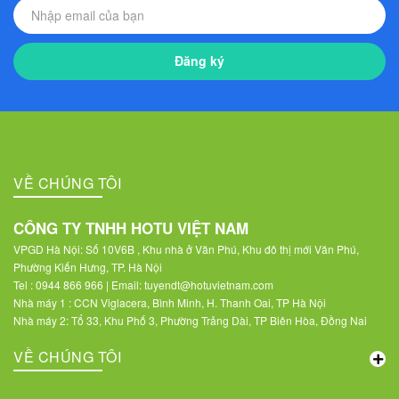
Đăng ký
VỀ CHÚNG TÔI
CÔNG TY TNHH HOTU VIỆT NAM
VPGD Hà Nội: Số 10V6B , Khu nhà ở Văn Phú, Khu đô thị mới Văn Phú,
Phường Kiến Hưng, TP. Hà Nội
Tel : 0944 866 966 | Email: tuyendt@hotuvietnam.com
Nhà máy 1 : CCN Viglacera, Bình Minh, H. Thanh Oai, TP Hà Nội
Nhà máy 2: Tổ 33, Khu Phố 3, Phường Trảng Dài, TP Biên Hòa, Đồng Nai
VỀ CHÚNG TÔI