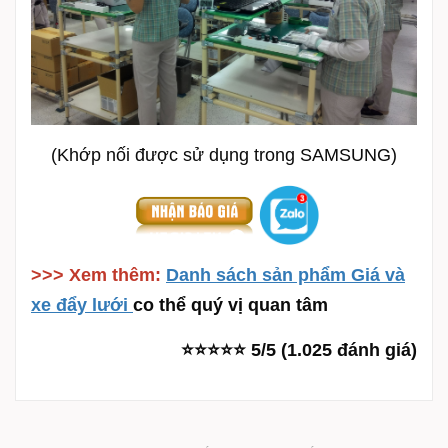
(Khớp nối được sử dụng trong SAMSUNG)
>>> Xem thêm:
Danh sách sản phẩm Giá và
xe đẩy lưới
co thể quý vị quan tâm
⭐⭐⭐⭐⭐ 5/5 (1.025 đánh giá)