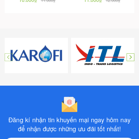
11.000₫
12.000₫
Đăng kí nhận tin khuyến mại ngay hôm nay
để nhận được những ưu đãi tốt nhất!