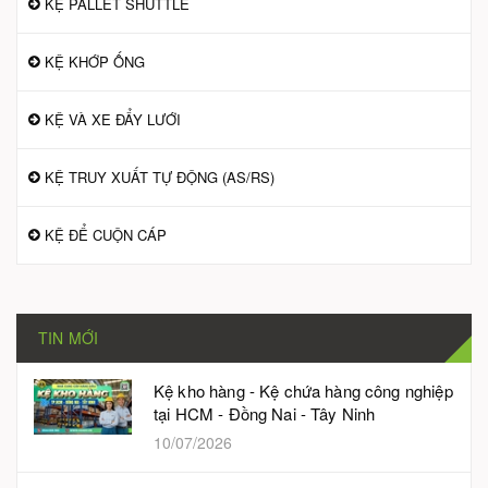
KỆ PALLET SHUTTLE
KỆ KHỚP ỐNG
KỆ VÀ XE ĐẨY LƯỚI
KỆ TRUY XUẤT TỰ ĐỘNG (AS/RS)
KỆ ĐỂ CUỘN CÁP
TIN MỚI
Kệ kho hàng - Kệ chứa hàng công nghiệp
tại HCM - Đồng Nai - Tây Ninh
10/07/2026