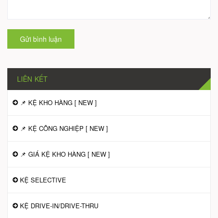
Gửi bình luận
LIÊN KẾT
📌 KỆ KHO HÀNG [ NEW ]
📌 KỆ CÔNG NGHIỆP [ NEW ]
📌 GIÁ KỆ KHO HÀNG [ NEW ]
KỆ SELECTIVE
KỆ DRIVE-IN/DRIVE-THRU