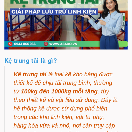
Kệ trung tải là gì?
Kệ trung tải
là loại kệ kho hàng được
thiết kế để chịu tải trung bình, thường
từ
100kg đến 1000kg mỗi tầng
, tùy
theo thiết kế và vật liệu sử dụng. Đây là
hệ thống kệ được sử dụng phổ biến
trong các kho linh kiện, vật tư phụ,
hàng hóa vừa và nhỏ, nơi cần truy cập