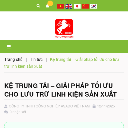
Trang chủ
|
Tin tức
|
Kệ trung tải – Giải pháp tối ưu cho lưu
trữ linh kiện sản xuất
KỆ TRUNG TẢI – GIẢI PHÁP TỐI ƯU
CHO LƯU TRỮ LINH KIỆN SẢN XUẤT
CÔNG TY TNHH CÔNG NGHIỆP ASADO VIỆT NAM
12/11/2025
0 nhận xét