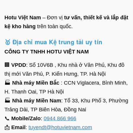
Hotu Việt Nam
– Đơn vị
tư vấn, thiết kế và lắp đặt
kệ kho hàng
trên toàn quốc.
🥇 Địa chỉ mua Kệ trung tải uy tín
CÔNG TY TNHH HOTU VIỆT NAM
🏢
VPDD
: Số 10V6B , Khu nhà ở Văn Phú, Khu đô
thị mới Văn Phú, P. Kiến Hưng, TP. Hà Nội
🏭
Nhà máy Miền Bắc
: CCN Viglacera, Bình Minh,
H. Thanh Oai, TP Hà Nội
🏭
Nhà máy Miền Nam
: Tổ 33, Khu Phố 3, Phường
Trảng Dài, TP Biên Hòa, Đồng Nai
📞
Mobile/Zalo
:
0944 866 966
📩
Email
:
tuyendt@hotuvietnam.com