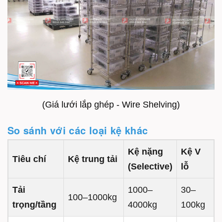
(Giá lưới lắp ghép - Wire Shelving)
So sánh với các loại kệ khác
Kệ nặng
Kệ V
Tiêu chí
Kệ trung tải
(Selective)
lỗ
Tải
1000–
30–
100–1000kg
trọng/tầng
4000kg
100kg