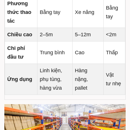
Phương
Bằng
thức thao
Bằng tay
Xe nâng
tay
tác
Chiều cao
2–5m
5–12m
<2m
Chi phí
Trung bình
Cao
Thấp
đầu tư
Linh kiện,
Hàng
Vật
Ứng dụng
phụ tùng,
nặng,
tư nhẹ
hàng vừa
pallet