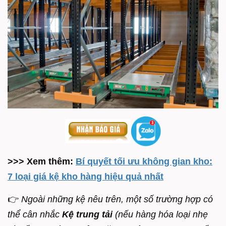
>>> Xem thêm:
Bí quyết tối ưu không gian kho:
7 loại giá kệ kho hàng hiệu quả nhất
👉
Ngoài những kệ nêu trên, một số trường hợp có
thể cân nhắc
Kệ trung tải
(nếu hàng hóa loại nhẹ