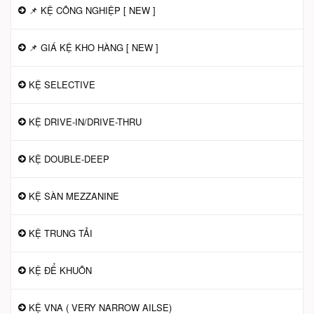
📌 KỆ CÔNG NGHIỆP [ NEW ]
📌 GIÁ KỆ KHO HÀNG [ NEW ]
KỆ SELECTIVE
KỆ DRIVE-IN/DRIVE-THRU
KỆ DOUBLE-DEEP
KỆ SÀN MEZZANINE
KỆ TRUNG TẢI
KỆ ĐỂ KHUÔN
KỆ VNA ( VERY NARROW AILSE)