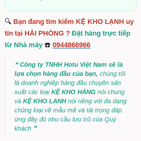
🔍
Bạn đang tìm kiếm KỆ KHO LẠNH uy
tín tại HẢI PHÒNG ?
Đặt hàng trực tiếp
từ Nhà máy
☎️
0944866966
❝
Công ty TNHH Hotu Việt Nam sẽ là
lựa chọn hàng đầu của bạn
,
chúng tôi
là doanh nghiệp hàng đầu chuyên sản
xuất các loại
KỆ KHO HÀNG
nói chung
và
KỆ KHO LẠNH
nói riêng
với đa dạng
chủng loại về mẫu mã và tải trọng đáp
ứng đầy đủ nhu cầu lưu trũ của Quý
khách
❞