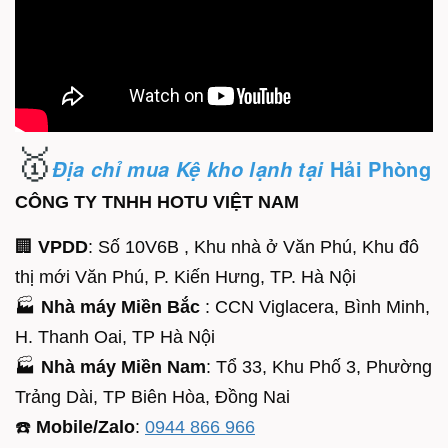
🥇
Hải Phòng
Địa chỉ mua Kệ kho lạnh tại
CÔNG TY TNHH HOTU VIỆT NAM
🏢
VPDD
: Số 10V6B , Khu nhà ở Văn Phú, Khu đô
thị mới Văn Phú, P. Kiến Hưng, TP. Hà Nội
🏭
Nhà máy Miền Bắc
: CCN Viglacera, Bình Minh,
H. Thanh Oai, TP Hà Nội
🏭
Nhà máy Miền Nam
: Tổ 33, Khu Phố 3, Phường
Trảng Dài, TP Biên Hòa, Đồng Nai
☎️
Mobile/Zalo
:
0944 866 966