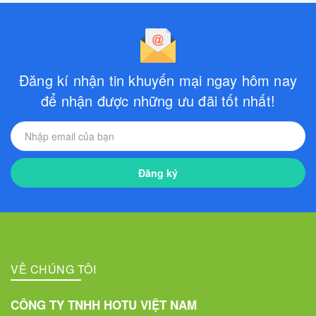
Đăng kí nhận tin khuyến mại ngay hôm nay
để nhận được những ưu đãi tốt nhất!
Đăng ký
VỀ CHÚNG TÔI
CÔNG TY TNHH HOTU VIỆT NAM