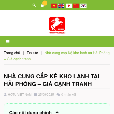
Trang chủ
|
Tin tức
|
Nhà cung cấp Kệ kho lạnh tại Hải Phòng
– Giá cạnh tranh
NHÀ CUNG CẤP KỆ KHO LẠNH TẠI
HẢI PHÒNG – GIÁ CẠNH TRANH
HOTU VIỆT NAM
25/09/2025
0 nhận xét
Các nội dung chính