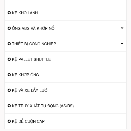
KỆ KHO LẠNH
ỐNG ABS VÀ KHỚP NỐI
THIẾT BỊ CÔNG NGHIỆP
KỆ PALLET SHUTTLE
KỆ KHỚP ỐNG
KỆ VÀ XE ĐẨY LƯỚI
KỆ TRUY XUẤT TỰ ĐỘNG (AS/RS)
KỆ ĐỂ CUỘN CÁP