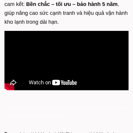
cam kết:
B
ền chắc – tối ưu – bảo hành 5 năm
,
giúp nâng cao sức cạnh tranh và hiệu quả vận hành
kho lạnh trong dài hạn.
#KeKhoLanh #KeKhoLanhHaiPhong #GiaKeKhoLanh #LapDatKeKhoLanh #KeKhoCongNghiep #KeChuaHangTrongKhoLanh
#HotuVietNam #Asado #KeKhoThuySan #KeKhoThucPham