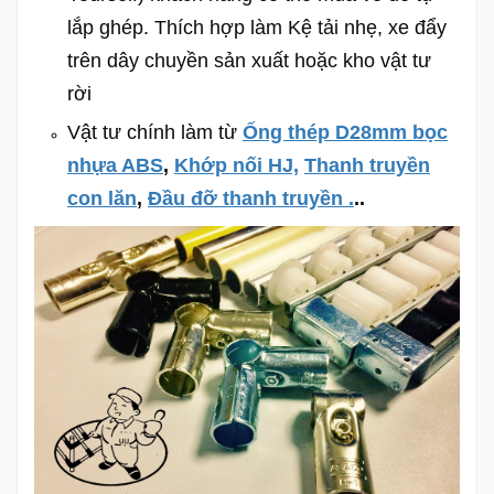
lắp ghép. Thích hợp làm Kệ tải nhẹ, xe đẩy
trên dây chuyền sản xuất hoặc kho vật tư
rời
Vật tư chính làm từ
Ống thép D28mm bọc
nhựa ABS
,
Khớp nối HJ,
Thanh truyền
con lăn
,
Đầu đỡ thanh truyền .
..