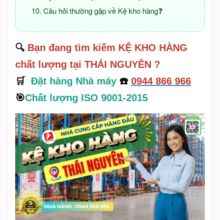
Câu hỏi thường gặp về Kệ kho hàng❓
🔍
Bạn đang tìm kiếm KỆ KHO HÀNG
chất lượng tại THÁI NGUYÊN ?
🛒
Đặt hàng Nhà máy
☎️
0944 866 966
🎯
Chất lượng ISO 9001-2015