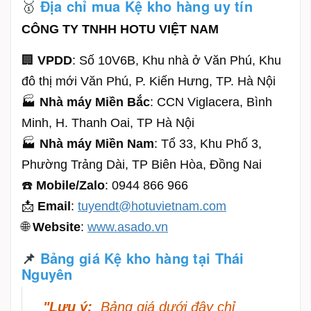
🥇
Địa chỉ mua Kệ kho hàng uy tín
CÔNG TY TNHH HOTU VIỆT NAM
🏢
VPDD
: Số 10V6B, Khu nhà ở Văn Phú, Khu
đô thị mới Văn Phú, P. Kiến Hưng, TP. Hà Nội
🏭
Nhà máy Miền Bắc
: CCN Viglacera, Bình
Minh, H. Thanh Oai, TP Hà Nội
🏭
Nhà máy Miền Nam
: Tổ 33, Khu Phố 3,
Phường Trảng Dài, TP Biên Hòa, Đồng Nai
☎️
Mobile/Zalo
: 0944 866 966
📩
Email
:
tuyendt@hotuvietnam.com
🌐
Website
:
www.asado.vn
📌
Bảng giá Kệ kho hàng tại Thái
Nguyên
"Lưu ý:
Bảng giá dưới đây chỉ