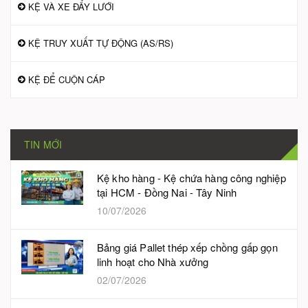
KỆ VÀ XE ĐẨY LƯỚI
KỆ TRUY XUẤT TỰ ĐỘNG (AS/RS)
KỆ ĐỂ CUỘN CÁP
TIN MỚI
Kệ kho hàng - Kệ chứa hàng công nghiệp
tại HCM - Đồng Nai - Tây Ninh
10/07/2026
Bảng giá Pallet thép xếp chồng gấp gọn
linh hoạt cho Nhà xưởng
02/07/2026