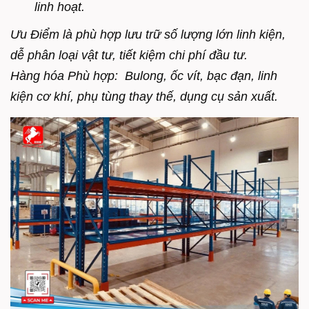
linh hoạt.
Ưu Điểm là p
hù hợp lưu trữ số lượng lớn linh kiện,
d
ễ phân loại vật tư, t
iết kiệm chi phí đầu tư.
Hàng hóa Phù hợp:
Bulong, ốc vít,
bạc đạn,
linh
kiện cơ khí,
phụ tùng thay thế, d
ụng cụ sản xuất.