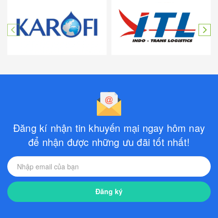
Đăng kí nhận tin khuyến mại ngay hôm nay
để nhận được những ưu đãi tốt nhất!
Đăng ký