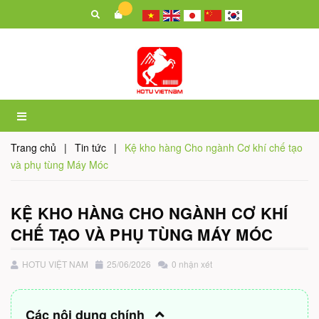
Trang chủ
|
Tin tức
|
Kệ kho hàng Cho ngành Cơ khí chế tạo
và phụ tùng Máy Móc
KỆ KHO HÀNG CHO NGÀNH CƠ KHÍ
CHẾ TẠO VÀ PHỤ TÙNG MÁY MÓC
HOTU VIỆT NAM
25/06/2026
0 nhận xét
Các nội dung chính