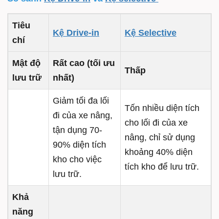
Tiêu
Kệ Drive-in
Kệ Selective
chí
Mật độ
Rất cao (tối ưu
Thấp
lưu trữ
nhất)
Giảm tối đa lối
Tốn nhiều diện tích
đi của xe nâng,
cho lối đi của xe
tận dụng 70-
nâng, chỉ sử dụng
90% diện tích
khoảng 40% diện
kho cho việc
tích kho để lưu trữ.
lưu trữ.
Khả
năng