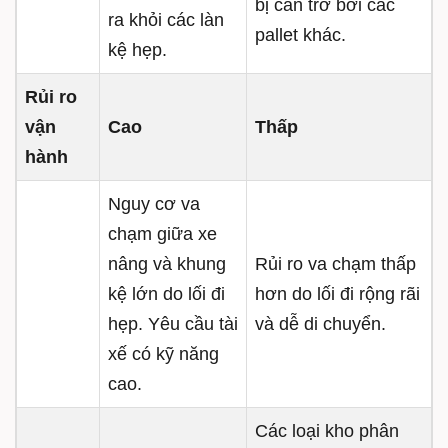
bị cản trở bởi các
ra khỏi các làn
pallet khác.
kệ hẹp.
Rủi ro
vận
Cao
Thấp
hành
Nguy cơ va
chạm giữa xe
nâng và khung
Rủi ro va chạm thấp
kệ lớn do lối đi
hơn do lối đi rộng rãi
hẹp. Yêu cầu tài
và dễ di chuyển.
xế có kỹ năng
cao.
Các loại kho phân