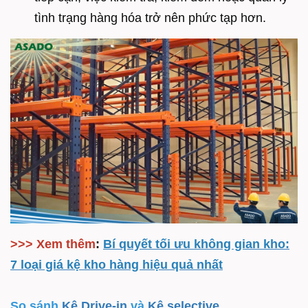
tình trạng hàng hóa trở nên phức tạp hơn.
>>> Xem thêm
:
Bí quyết tối ưu không gian kho:
7 loại giá kệ kho hàng hiệu quả nhất
So sánh
Kệ Drive-in
và
Kệ selective