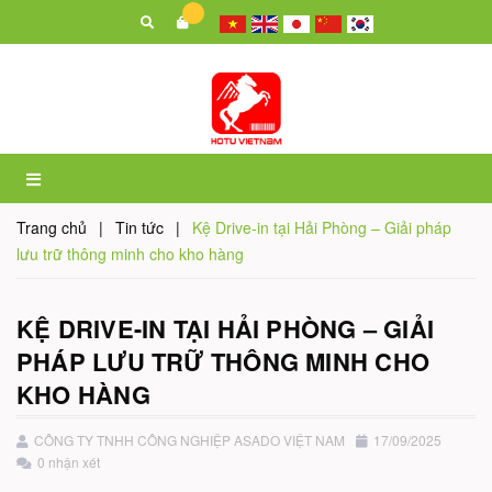
Trang chủ
|
Tin tức
|
Kệ Drive-in tại Hải Phòng – Giải pháp
lưu trữ thông minh cho kho hàng
KỆ DRIVE-IN TẠI HẢI PHÒNG – GIẢI
PHÁP LƯU TRỮ THÔNG MINH CHO
KHO HÀNG
CÔNG TY TNHH CÔNG NGHIỆP ASADO VIỆT NAM
17/09/2025
0 nhận xét