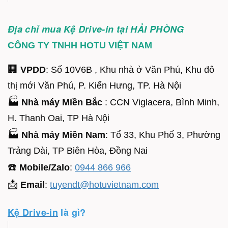
Địa chỉ mua Kệ Drive-in tại HẢI PHÒNG
CÔNG TY TNHH HOTU VIỆT NAM
🏢
VPDD
: Số 10V6B , Khu nhà ở Văn Phú, Khu đô
thị mới Văn Phú, P. Kiến Hưng, TP. Hà Nội
🏭
Nhà máy Miền Bắc
: CCN Viglacera, Bình Minh,
H. Thanh Oai, TP Hà Nội
🏭
Nhà máy Miền Nam
: Tổ 33, Khu Phố 3, Phường
Trảng Dài, TP Biên Hòa, Đồng Nai
☎️
Mobile/Zalo
:
0944 866 966
📩
Email
:
tuyendt@hotuvietnam.com
Kệ Drive-in
là gì?