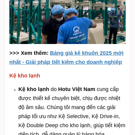
>>> Xem thêm:
Bảng giá kệ khuôn 2025 mới
nhất - Giải pháp tiết kiệm cho doanh nghiệp
Kệ kho lạnh
Kệ kho lạnh
do
Hotu Việt Nam
cung cấp
được thiết kế chuyên biệt, chịu được nhiệt
độ âm sâu. Chúng tôi mang đến các giải
pháp tối ưu như Kệ Selective, Kệ Drive-in,
Kệ Double Deep cho kho lạnh, giúp tiết kiệm
diện tích, dễ dàng quản lý hàng hóa