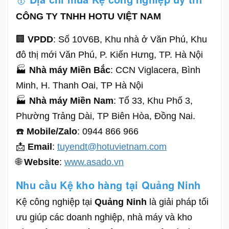
CÔNG TY TNHH HOTU VIỆT NAM
🏢
VPDD
: Số 10V6B, Khu nhà ở Văn Phú, Khu
đô thị mới Văn Phú, P. Kiến Hưng, TP. Hà Nội
🏭
Nhà máy Miền Bắc
: CCN Viglacera, Bình
Minh, H. Thanh Oai, TP Hà Nội
🏭
Nhà máy Miền Nam
: Tổ 33, Khu Phố 3,
Phường Trảng Dài, TP Biên Hòa, Đồng Nai.
☎️
Mobile/Zalo
: 0944 866 966
📩
Email
:
tuyendt@hotuvietnam.com
🌐
Website
:
www.asado.vn
Nhu cầu Kệ kho hàng tại Quảng Ninh
Kệ công nghiệp tại
Quảng Ninh
là giải pháp tối
ưu giúp các doanh nghiệp, nhà máy và kho