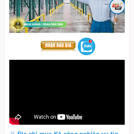
🥇
Địa chỉ mua Kệ công nghiệp uy tín