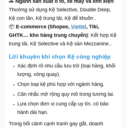
🚗
Ngành sản xuất ô tô, xe máy và linh kiện
:
Thường sử dụng Kệ Selective, Double Deep,
Kệ con lăn, Kệ trung tải, Kệ để khuôn .
📦
E-commerce (Shopee,
Viettel
, Tiki,
GHTK… kho hàng trung chuyển)
: Kết hợp Kệ
trung tải, Kệ Selective và Kệ sàn Mezzanine..
Lời khuyên khi chọn Kệ công nghiệp
Xác định rõ nhu cầu lưu trữ (loại hàng, khối
lượng, vòng quay).
Chọn loại kệ phù hợp với ngành hàng.
Cân nhắc mở rộng quy mô trong tương lai.
Lựa chọn đơn vị cung cấp uy tín, có bảo
hành dài hạn.
Trong bối cảnh cạnh tranh gay gắt, doanh