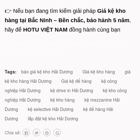
👉 Nếu bạn đang tìm kiếm giải pháp
Giá kệ kho
hàng tại Bắc Ninh – Bền chắc, bảo hành 5 năm
,
hãy để
HOTU VIỆT NAM
đồng hành cùng bạn
#GiaKeKhoHangHaiDuong #KeKhoHang #KeSelective #KeDriveIn #KeMezzanine #KeTrungTai #KeCongNghiep
#LapDatKeKho #BaoGiaKeHaiDuong #HotuVietNam
Tags:
báo giá kệ kho Hải Dương
Giá kệ kho hàng
giá
kệ kho hàng Hải Dương
Giá kệ để hàng
kệ công
nghiệp Hải Dương
kệ drive in Hải Dương
kệ kho công
nghiệp Hải Dương
kệ kho hàng
kệ mezzanine Hải
Dương
kệ selective Hải Dương
kệ để hàng Hải
Dương
lắp đặt kệ kho Hải Dương
Chia sẻ: