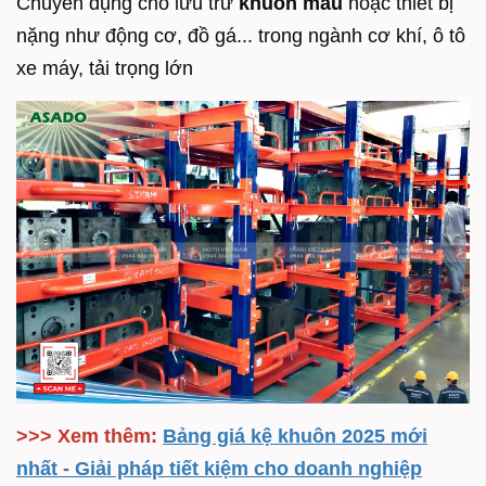
Chuyên dụng cho lưu trữ
khuôn mẫu
hoặc thiết bị
nặng như động cơ, đồ gá... trong ngành cơ khí, ô tô
xe máy, tải trọng lớn
>>> Xem thêm:
Bảng giá kệ khuôn 2025 mới
nhất - Giải pháp tiết kiệm cho doanh nghiệp