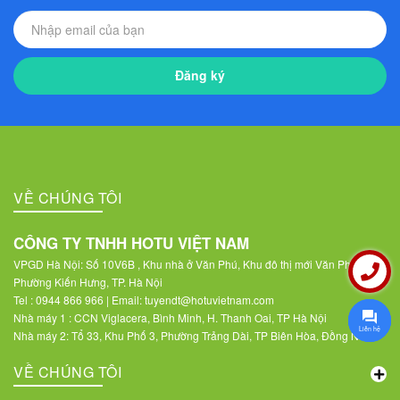
Đăng ký
VỀ CHÚNG TÔI
CÔNG TY TNHH HOTU VIỆT NAM
VPGD Hà Nội: Số 10V6B , Khu nhà ở Văn Phú, Khu đô thị mới Văn Phú,
Phường Kiến Hưng, TP. Hà Nội
Tel : 0944 866 966 | Email: tuyendt@hotuvietnam.com
Nhà máy 1 : CCN Viglacera, Bình Minh, H. Thanh Oai, TP Hà Nội
Liên hệ
Nhà máy 2: Tổ 33, Khu Phố 3, Phường Trảng Dài, TP Biên Hòa, Đồng Nai
VỀ CHÚNG TÔI