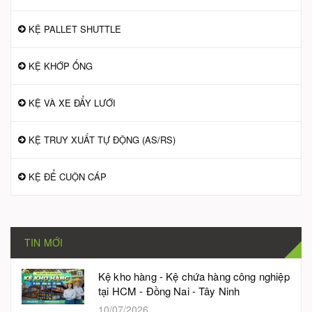
KỆ PALLET SHUTTLE
KỆ KHỚP ỐNG
KỆ VÀ XE ĐẨY LƯỚI
KỆ TRUY XUẤT TỰ ĐỘNG (AS/RS)
KỆ ĐỂ CUỘN CÁP
TIN MỚI
Kệ kho hàng - Kệ chứa hàng công nghiệp
tại HCM - Đồng Nai - Tây Ninh
10/07/2026