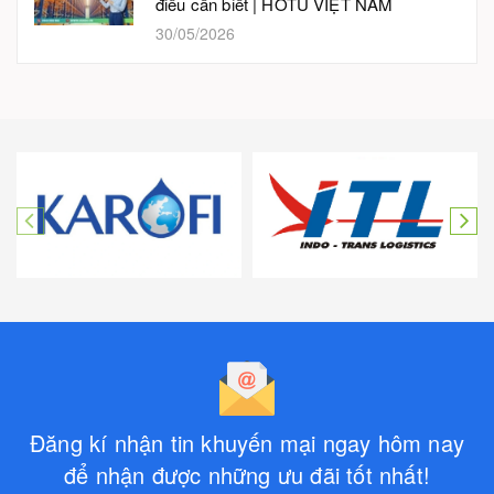
điều cần biết | HOTU VIỆT NAM
30/05/2026
Đăng kí nhận tin khuyến mại ngay hôm nay
để nhận được những ưu đãi tốt nhất!