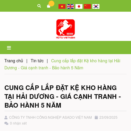
Trang chủ
|
Tin tức
|
Cung cấp lắp đặt Kệ kho hàng tại Hải
Dương - Giá cạnh tranh - Bảo hành 5 Năm
CUNG CẤP LẮP ĐẶT KỆ KHO HÀNG
TẠI HẢI DƯƠNG - GIÁ CẠNH TRANH -
BẢO HÀNH 5 NĂM
CÔNG TY TNHH CÔNG NGHIỆP ASADO VIỆT NAM
23/09/2025
0 nhận xét