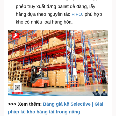
phép truy xuất từng pallet dễ dàng, lấy
hàng dựa theo nguyên tắc
FIFO
, phù hợp
kho có nhiều loại hàng hóa.
>>> Xem thêm:
Bảng giá kệ Selective | Giải
pháp kệ kho hàng tải trọng nặng