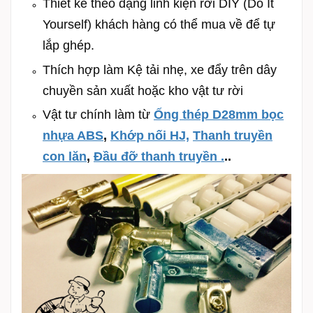
Thiết kế theo dạng linh kiện rời DIY (Do It
Yourself) khách hàng có thể mua về để tự
lắp ghép.
Thích hợp làm Kệ tải nhẹ, xe đẩy trên dây
chuyền sản xuất hoặc kho vật tư rời
Vật tư chính làm từ
Ống thép D28mm bọc
nhựa ABS
,
Khớp nối HJ,
Thanh truyền
con lăn
,
Đầu đỡ thanh truyền .
..