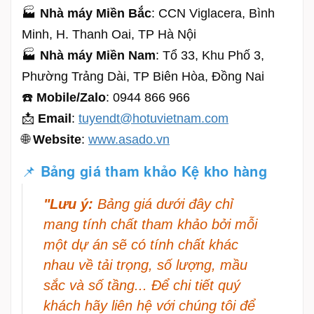
🏭
Nhà máy Miền Bắc
: CCN Viglacera, Bình
Minh, H. Thanh Oai, TP Hà Nội
🏭
Nhà máy Miền Nam
: Tổ 33, Khu Phố 3,
Phường Trảng Dài, TP Biên Hòa, Đồng Nai
☎️
Mobile/Zalo
: 0944 866 966
📩
Email
:
tuyendt@hotuvietnam.com
🌐
Website
:
www.asado.vn
📌
Bảng giá tham khảo Kệ kho hàng
"Lưu ý:
Bảng giá dưới đây chỉ
mang tính chất tham khảo bởi mỗi
một dự án sẽ có tính chất khác
nhau về tải trọng, số lượng, mầu
sắc và số tầng... Để chi tiết quý
khách hãy liên hệ với chúng tôi để