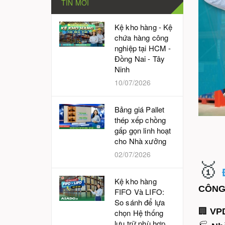
TIN MỚI
Kệ kho hàng - Kệ
chứa hàng công
nghiệp tại HCM -
Đồng Nai - Tây
Ninh
10/07/2026
Bảng giá Pallet
thép xếp chồng
gấp gọn linh hoạt
cho Nhà xưởng
02/07/2026
🥇
Kệ kho hàng
CÔNG
FIFO Và LIFO:
So sánh để lựa
🏢
VP
chọn Hệ thống
lưu trữ phù hợp