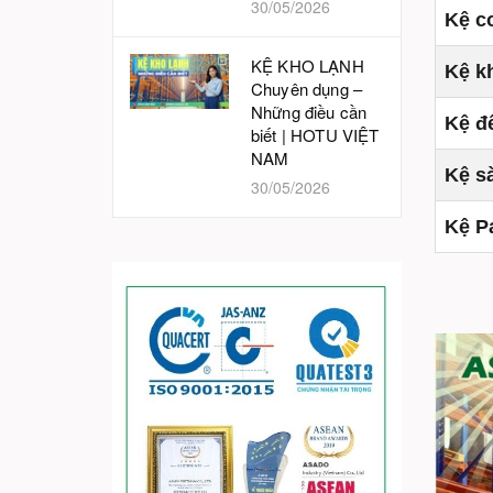
30/05/2026
Kệ c
KỆ KHO LẠNH
Kệ k
Chuyên dụng –
Những điều cần
Kệ đ
biết | HOTU VIỆT
NAM
Kệ s
30/05/2026
Kệ Pa