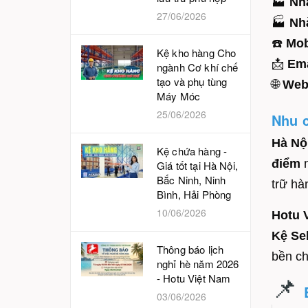
🏭
Nh
27/06/2026
🏭
Nh
☎️
Mob
Kệ kho hàng Cho
📩
Ema
ngành Cơ khí chế
tạo và phụ tùng
🌐
Web
Máy Móc
25/06/2026
Nhu c
Hà Nộ
Kệ chứa hàng -
điểm
Giá tốt tại Hà Nội,
Bắc Ninh, Ninh
trữ hà
Bình, Hải Phòng
10/06/2026
Hotu 
Kệ Sel
Thông báo lịch
bền ch
nghỉ hè năm 2026
📌
- Hotu Việt Nam
03/06/2026