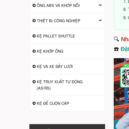
ỐNG ABS VÀ KHỚP NỐI
THIẾT BỊ CÔNG NGHIỆP
KỆ PALLET SHUTTLE
🔍
Nh
☎️
Đặ
KỆ KHỚP ỐNG
KỆ VÀ XE ĐẨY LƯỚI
KỆ TRUY XUẤT TỰ ĐỘNG
(AS/RS)
KỆ ĐỂ CUỘN CÁP