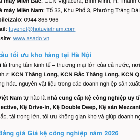
à máy Miền Bắc
: CCN Viglacera, Bình Minh, H. Thanh 
à máy Miền Nam
: Tổ 33, Khu Phố 3, Phường Trảng Dài
ile/Zalo
: 0944 866 966
il
:
tuyendt@hotuvietnam.com
site
:
www.asado.vn
ầu tối ưu kho hàng tại Hà Nội
i
là trung tâm kinh tế – thương mại lớn của cả nước, nơi
như:
KCN Thăng Long, KCN Bắc Thăng Long, KCN Q
ng hóa, nguyên vật liệu trong các doanh nghiệp sản xuất,
Việt Nam
tự hào là
nhà cung cấp kệ công nghiệp uy tí
ective, Kệ Drive-in, Kệ Double Deep, Kệ sàn Mezzani
ắc, tải trọng lớn, tối ưu không gian kho và giúp doanh 
Bảng giá Giá kệ công nghiệp năm 2026