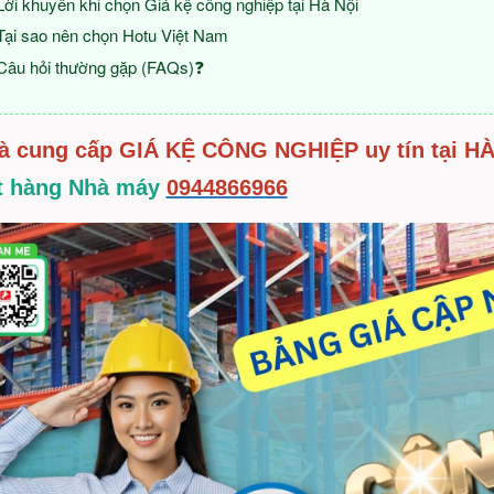
Lời khuyên khi chọn Giá kệ công nghiệp tại Hà Nội
Tại sao nên chọn Hotu Việt Nam
Câu hỏi thường gặp (FAQs)❓
à cung cấp GIÁ KỆ CÔNG NGHIỆP uy tín tại HÀ
t hàng Nhà máy
0944866966