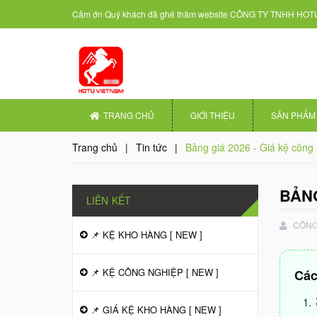
Cảm ớn Quý khách đã ghé thăm website
CÔNG TY TNHH HOTU
TRANG CHỦ
GIỚI THIỆU
SẢN PHẨM
Trang chủ
|
Tin tức
|
Bảng giá 2026 - Giá kệ côn
BẢNG
LIÊN KẾT
CÔNG 
📌 KỆ KHO HÀNG [ NEW ]
📌 KỆ CÔNG NGHIỆP [ NEW ]
Các
📌 GIÁ KỆ KHO HÀNG [ NEW ]