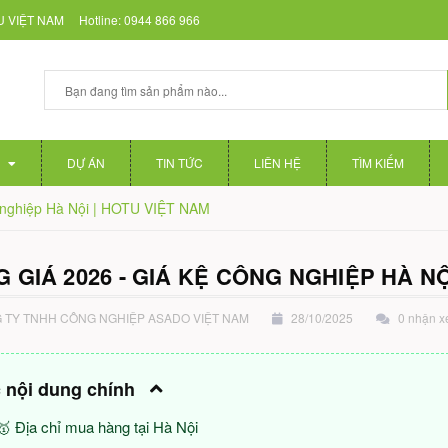
 VIỆT NAM
Hotline:
0944 866 966
DỰ ÁN
TIN TỨC
LIÊN HỆ
TÌM KIẾM
g nghiệp Hà Nội | HOTU VIỆT NAM
 GIÁ 2026 - GIÁ KỆ CÔNG NGHIỆP HÀ NỘ
TY TNHH CÔNG NGHIỆP ASADO VIỆT NAM
28/10/2025
0 nhận x
 nội dung chính
🥇 Địa chỉ mua hàng tại Hà Nội