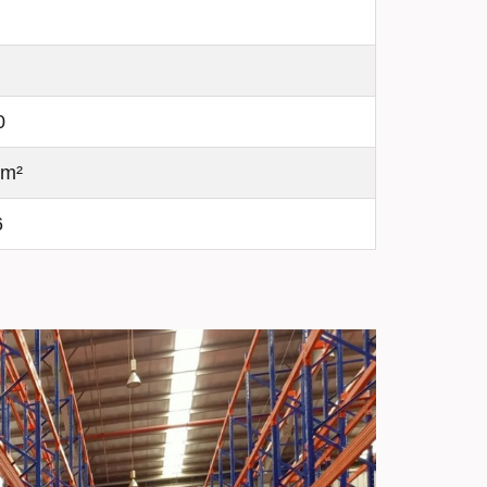
0
 m²
6