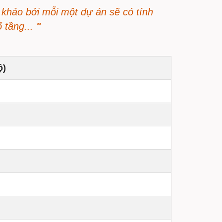
 khảo bởi mỗi một dự án sẽ có tính
ố tầng...
"
ộ)