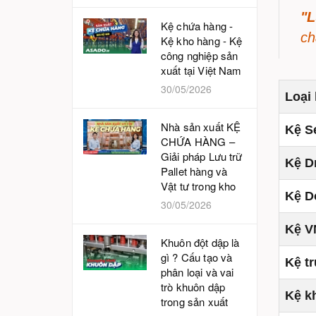
"
Kệ chứa hàng -
ch
Kệ kho hàng - Kệ
công nghiệp sản
xuất tại Việt Nam
30/05/2026
Loại 
Nhà sản xuất KỆ
Kệ Se
CHỨA HÀNG –
Giải pháp Lưu trữ
Kệ Dr
Pallet hàng và
Vật tư trong kho
Kệ D
30/05/2026
Kệ V
Khuôn đột dập là
gì ? Cấu tạo và
Kệ tr
phân loại và vai
trò khuôn dập
Kệ k
trong sản xuất