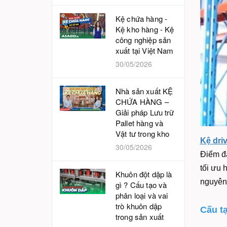
Kệ chứa hàng -
Kệ kho hàng - Kệ
công nghiệp sản
xuất tại Việt Nam
30/05/2026
Nhà sản xuất KỆ
CHỨA HÀNG –
Giải pháp Lưu trữ
Pallet hàng và
Vật tư trong kho
Kệ dri
30/05/2026
Điểm đặ
tối ưu 
Khuôn đột dập là
nguyên
gì ? Cấu tạo và
phân loại và vai
trò khuôn dập
Cấu t
trong sản xuất