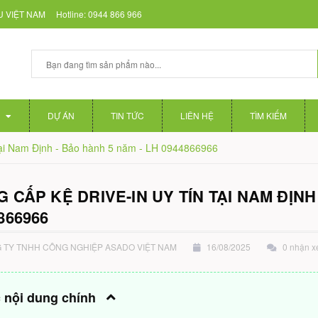
 VIỆT NAM
Hotline:
0944 866 966
DỰ ÁN
TIN TỨC
LIÊN HỆ
TÌM KIẾM
 tại Nam Định - Bảo hành 5 năm - LH 0944866966
 CẤP KỆ DRIVE-IN UY TÍN TẠI NAM ĐỊNH
866966
TY TNHH CÔNG NGHIỆP ASADO VIỆT NAM
16/08/2025
0 nhận x
 nội dung chính