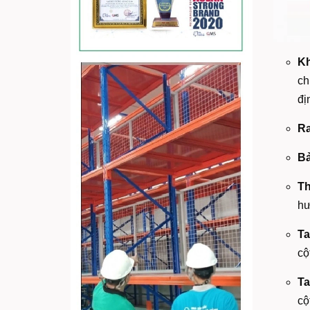
Kh
ch
đị
Ra
Bả
Th
hư
Ta
cộ
Ta
cộ