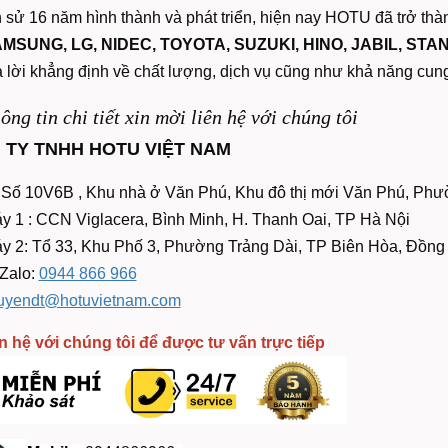
h sử 16 năm hình thành và phát triển, hiện nay HOTU đã trở th
MSUNG, LG, NIDEC, TOYOTA, SUZUKI, HINO, JABIL, STAN
à lời khẳng định về chất lượng, dịch vụ cũng như khả năng cun
ông tin chi tiết xin mời liên hệ với chúng tôi
 TY TNHH HOTU VIỆT NAM
Số 10V6B , Khu nhà ở Văn Phú, Khu đô thị mới Văn Phú, Phư
 1 : CCN Viglacera, Bình Minh, H. Thanh Oai, TP Hà Nội
y 2: Tổ 33, Khu Phố 3, Phường Trảng Dài, TP Biên Hòa, Đồng
/Zalo:
0944 866 966
uyendt@hotuvietnam.com
n hệ với chúng tôi để được tư vấn trực tiếp