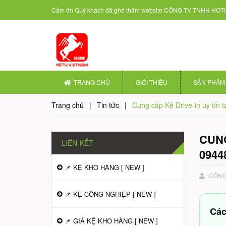
Cảm ớn Quý khách đã ghé thăm website
CÔNG TY TNHH HOTU
TRANG CHỦ
GIỚI THIỆU
SẢN PHẨM
Trang chủ
|
Tin tức
|
Cung cấp Kệ Drive-in uy tín
CUNG
LIÊN KẾT
0944
📌 KỆ KHO HÀNG [ NEW ]
CÔNG 
📌 KỆ CÔNG NGHIỆP [ NEW ]
Các
📌 GIÁ KỆ KHO HÀNG [ NEW ]