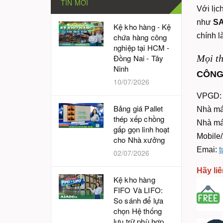
TIN MỚI
Với lịc
như
SA
Kệ kho hàng - Kệ
chính l
chứa hàng công
nghiệp tại HCM -
Đồng Nai - Tây
Mọi th
Ninh
CÔNG
10/07/2026
VPGD: 
Bảng giá Pallet
Nhà máy
thép xếp chồng
Nhà má
gấp gọn linh hoạt
Mobile
cho Nhà xưởng
Emai:
t
02/07/2026
Hãy liê
Kệ kho hàng
FIFO Và LIFO:
So sánh để lựa
chọn Hệ thống
lưu trữ phù hợp