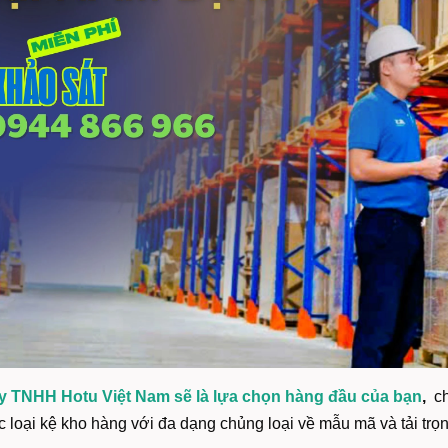
y TNHH Hotu Việt Nam sẽ là lựa chọn hàng đầu của bạn
,
c
c loại kệ kho hàng với đa dạng chủng loại về mẫu mã và tải trọ