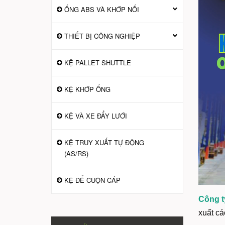
ỐNG ABS VÀ KHỚP NỐI
THIẾT BỊ CÔNG NGHIỆP
KỆ PALLET SHUTTLE
KỆ KHỚP ỐNG
KỆ VÀ XE ĐẨY LƯỚI
KỆ TRUY XUẤT TỰ ĐỘNG
(AS/RS)
KỆ ĐỂ CUỘN CÁP
Công t
xuất cá