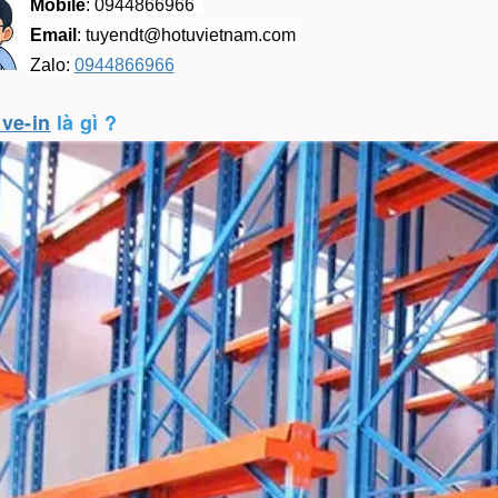
Mobile
:
0944866966
Email
:
tuyendt@hotuvietnam.com
Zalo:
0944866966
ive-in
là gì ?