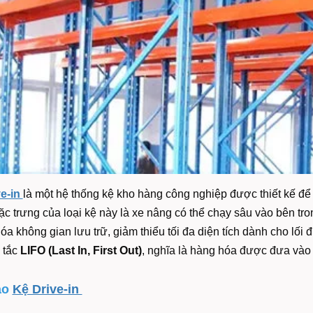
ve-in
là một hệ thống kệ kho hàng công nghiệp được thiết kế để 
c trưng của loại kệ này là xe nâng có thể chạy sâu vào bên tron
hóa không gian lưu trữ, giảm thiểu tối đa diện tích dành cho lối
 tắc
LIFO (Last In, First Out)
, nghĩa là hàng hóa được đưa vào 
ạo
Kệ Drive-in