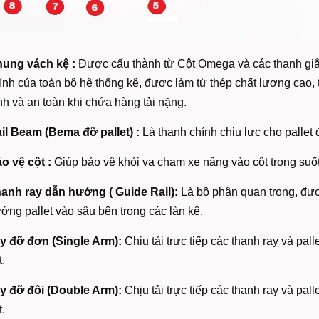
ung vách kệ :
Được cấu thành từ Cột Omega và các thanh giằn
ính của toàn bộ hệ thống kệ, được làm từ thép chất lượng cao
nh và an toàn khi chứa hàng tải nặng.
il Beam (Bema đỡ pallet) :
Là thanh chính chịu lực cho pallet
o vệ cột :
Giúp bảo vệ khỏi va chạm xe nâng vào cột trong suốt 
anh ray dẫn hướng ( Guide Rail):
Là bộ phận quan trọng, đượ
ớng pallet vào sâu bên trong các làn kệ.
y đỡ đơn (Single Arm):
Chịu tải trực tiếp các thanh ray và pall
t.
y đỡ đôi (Double Arm):
Chịu tải trực tiếp các thanh ray và pall
t.