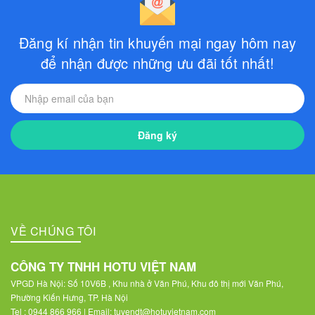
Đăng kí nhận tin khuyến mại ngay hôm nay
để nhận được những ưu đãi tốt nhất!
Đăng ký
VỀ CHÚNG TÔI
CÔNG TY TNHH HOTU VIỆT NAM
VPGD Hà Nội: Số 10V6B , Khu nhà ở Văn Phú, Khu đô thị mới Văn Phú,
Phường Kiến Hưng, TP. Hà Nội
Tel : 0944 866 966 | Email: tuyendt@hotuvietnam.com