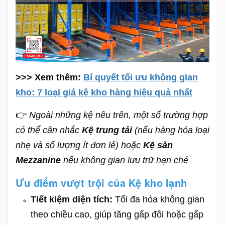
>>> Xem thêm:
Bí quyết tối ưu không gian
kho: 7 loại giá kệ kho hàng hiệu quả nhất
👉
Ngoài những kệ nêu trên, một số trường hợp
có thể cân nhắc
Kệ trung tải
(nếu hàng hóa loại
nhẹ và số lượng ít đơn lẻ) hoặc
Kệ sàn
Mezzanine
nếu không gian lưu trữ hạn ché
Ưu điểm vượt trội của Kệ kho lạnh
Tiết kiệm diện tích:
Tối đa hóa không gian
theo chiều cao, giúp tăng gấp đôi hoặc gấp