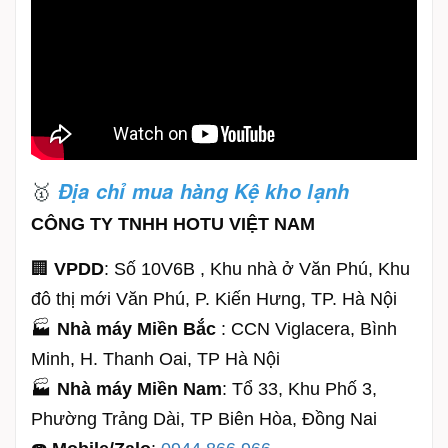
🥇
Địa chỉ mua hàng Kệ kho lạnh
CÔNG TY TNHH HOTU VIỆT NAM
🏢
VPDD
: Số 10V6B , Khu nhà ở Văn Phú, Khu
đô thị mới Văn Phú, P. Kiến Hưng, TP. Hà Nội
🏭
Nhà máy Miền Bắc
: CCN Viglacera, Bình
Minh, H. Thanh Oai, TP Hà Nội
🏭
Nhà máy Miền Nam
: Tổ 33, Khu Phố 3,
Phường Trảng Dài, TP Biên Hòa, Đồng Nai