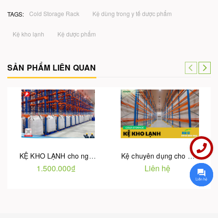
Cold Storage Rack
Kệ dùng trong y tế dược phẩm
TAGS:
Kệ kho lạnh
Kệ dược phẩm
SẢN PHẨM LIÊN QUAN
KỆ KHO LẠNH cho ngành Thực phẩm - Thủy sản - Dược phẩm và Y tế
Kệ chuyên dụng cho Kho lạnh
1.500.000₫
Liên hệ
Liên hệ