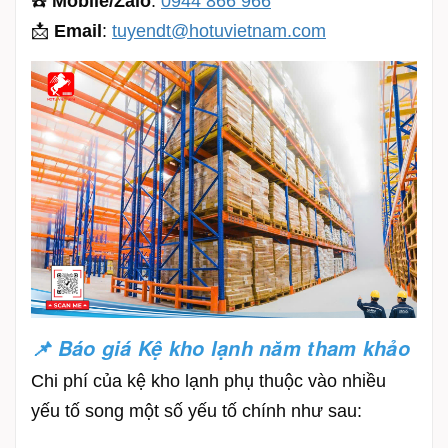
☎️
Mobile/Zalo
:
0944 866 966
📩
Email
:
tuyendt@hotuvietnam.com
📌 Báo giá Kệ kho lạnh năm tham khảo
Chi phí của kệ kho lạnh phụ thuộc vào nhiều
yếu tố song một số yếu tố chính như sau: