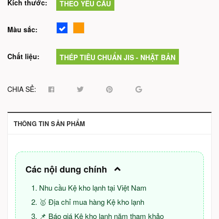
Kích thước:
THEO YÊU CẦU
Màu sắc:
Chất liệu:
THÉP TIÊU CHUẨN JIS - NHẶT BẢN
CHIA SẺ:
THÔNG TIN SẢN PHẨM
Các nội dung chính
Nhu cầu Kệ kho lạnh tại Việt Nam
🥇 Địa chỉ mua hàng Kệ kho lạnh
📌 Báo giá Kệ kho lạnh năm tham khảo