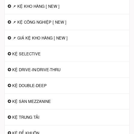
📌 KỆ KHO HÀNG [ NEW ]
📌 KỆ CÔNG NGHIỆP [ NEW ]
📌 GIÁ KỆ KHO HÀNG [ NEW ]
KỆ SELECTIVE
KỆ DRIVE-IN/DRIVE-THRU
KỆ DOUBLE-DEEP
KỆ SÀN MEZZANINE
KỆ TRUNG TẢI
KỆ ĐỂ KHUÔN