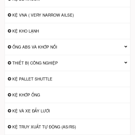
KỆ VNA ( VERY NARROW AILSE)
KỆ KHO LẠNH
ỐNG ABS VÀ KHỚP NỐI
THIẾT BỊ CÔNG NGHIỆP
KỆ PALLET SHUTTLE
KỆ KHỚP ỐNG
KỆ VÀ XE ĐẨY LƯỚI
KỆ TRUY XUẤT TỰ ĐỘNG (AS/RS)