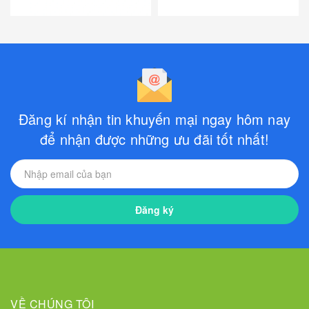
Đăng kí nhận tin khuyến mại ngay hôm nay
để nhận được những ưu đãi tốt nhất!
Đăng ký
VỀ CHÚNG TÔI