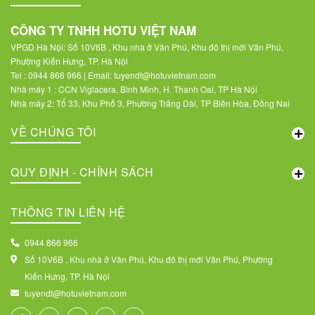
CÔNG TY TNHH HOTU VIỆT NAM
VPGD Hà Nội: Số 10V6B , Khu nhà ở Văn Phú, Khu đô thị mới Văn Phú,
Phường Kiến Hưng, TP. Hà Nội
Tel : 0944 866 966 | Email: tuyendt@hotuvietnam.com
Nhà máy 1 : CCN Viglacera, Bình Minh, H. Thanh Oai, TP Hà Nội
Nhà máy 2: Tổ 33, Khu Phố 3, Phường Trảng Dài, TP Biên Hòa, Đồng Nai
VỀ CHÚNG TÔI
QUY ĐỊNH - CHÍNH SÁCH
THÔNG TIN LIÊN HỆ
0944 866 966
Số 10V6B , Khu nhà ở Văn Phú, Khu đô thị mới Văn Phú, Phường
Kiến Hưng, TP. Hà Nội
tuyendt@hotuvietnam.com