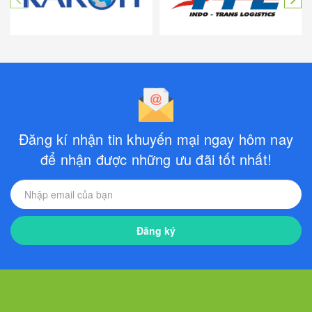
Đăng kí nhận tin khuyến mại ngay hôm nay
để nhận được những ưu đãi tốt nhất!
Đăng ký