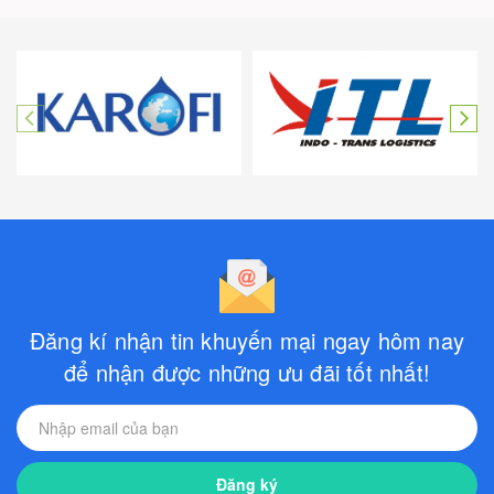
Đăng kí nhận tin khuyến mại ngay hôm nay
để nhận được những ưu đãi tốt nhất!
Đăng ký