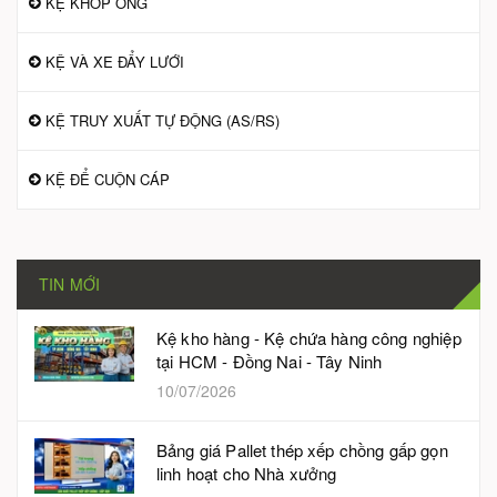
KỆ KHỚP ỐNG
KỆ VÀ XE ĐẨY LƯỚI
KỆ TRUY XUẤT TỰ ĐỘNG (AS/RS)
KỆ ĐỂ CUỘN CÁP
TIN MỚI
Kệ kho hàng - Kệ chứa hàng công nghiệp
tại HCM - Đồng Nai - Tây Ninh
10/07/2026
Bảng giá Pallet thép xếp chồng gấp gọn
linh hoạt cho Nhà xưởng