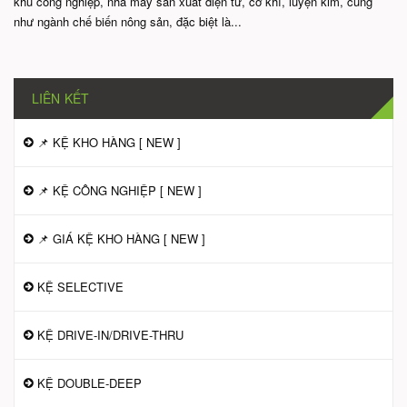
khu công nghiệp, nhà máy sản xuất điện tử, cơ khí, luyện kim, cũng
như ngành chế biến nông sản, đặc biệt là...
LIÊN KẾT
📌 KỆ KHO HÀNG [ NEW ]
📌 KỆ CÔNG NGHIỆP [ NEW ]
📌 GIÁ KỆ KHO HÀNG [ NEW ]
KỆ SELECTIVE
KỆ DRIVE-IN/DRIVE-THRU
KỆ DOUBLE-DEEP