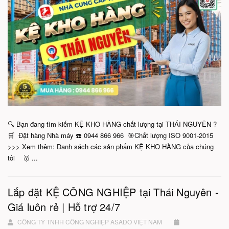
🔍 Bạn đang tìm kiếm KỆ KHO HÀNG chất lượng tại THÁI NGUYÊN ?
🛒 Đặt hàng Nhà máy ☎️ 0944 866 966 🎯Chất lượng ISO 9001-2015
>>> Xem thêm: Danh sách các sản phẩm KỆ KHO HÀNG của chúng
tôi 🥇 ...
Lắp đặt KỆ CÔNG NGHIỆP tại Thái Nguyên -
Giá luôn rẻ | Hỗ trợ 24/7
CÔNG TY TNHH CÔNG NGHIỆP ASADO VIỆT NAM