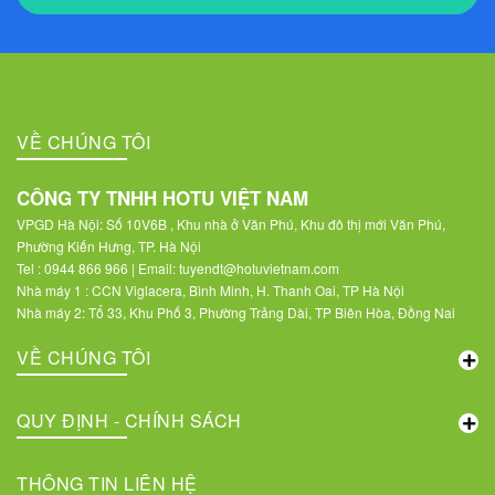
VỀ CHÚNG TÔI
CÔNG TY TNHH HOTU VIỆT NAM
VPGD Hà Nội: Số 10V6B , Khu nhà ở Văn Phú, Khu đô thị mới Văn Phú,
Phường Kiến Hưng, TP. Hà Nội
Tel : 0944 866 966 | Email: tuyendt@hotuvietnam.com
Nhà máy 1 : CCN Viglacera, Bình Minh, H. Thanh Oai, TP Hà Nội
Nhà máy 2: Tổ 33, Khu Phố 3, Phường Trảng Dài, TP Biên Hòa, Đồng Nai
VỀ CHÚNG TÔI
QUY ĐỊNH - CHÍNH SÁCH
THÔNG TIN LIÊN HỆ