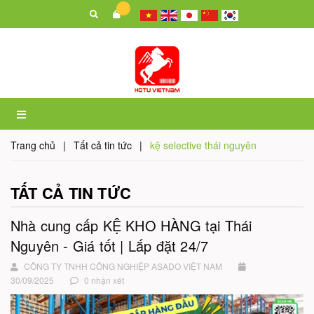
Trang chủ
|
Tất cả tin tức
|
kệ selective thái nguyên
TẤT CẢ TIN TỨC
Nhà cung cấp KỆ KHO HÀNG tại Thái
Nguyên - Giá tốt | Lắp đặt 24/7
CÔNG TY TNHH CÔNG NGHIỆP ASADO VIỆT NAM
30/09/2025
0 nhận xét