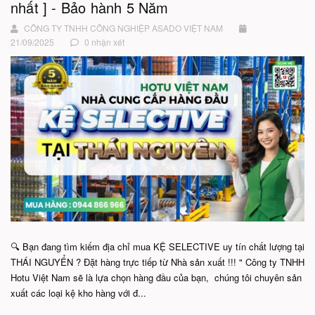
nhất ] - Bảo hành 5 Năm
CÔNG TY TNHH CÔNG NGHIỆP ASADO VIỆT NAM
21/09/2025
0 nhận xét
🔍 Bạn đang tìm kiếm địa chỉ mua KỆ SELECTIVE uy tín chất lượng tại
THÁI NGUYỂN ? Đặt hàng trực tiếp từ Nhà sản xuất !!! " Công ty TNHH
Hotu Việt Nam sẽ là lựa chọn hàng đầu của bạn, chúng tôi chuyên sản
xuất các loại kệ kho hàng với đ...