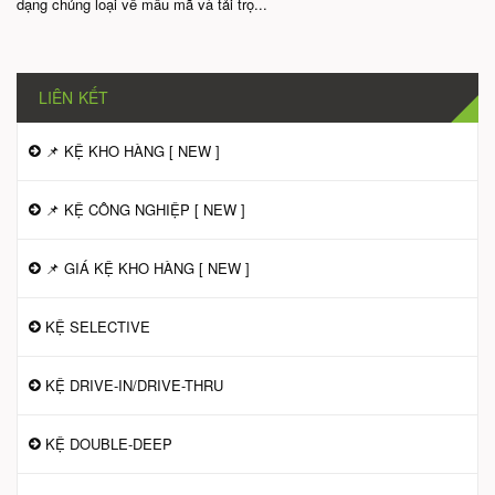
dạng chủng loại về mẫu mã và tải trọ...
LIÊN KẾT
📌 KỆ KHO HÀNG [ NEW ]
📌 KỆ CÔNG NGHIỆP [ NEW ]
📌 GIÁ KỆ KHO HÀNG [ NEW ]
KỆ SELECTIVE
KỆ DRIVE-IN/DRIVE-THRU
KỆ DOUBLE-DEEP