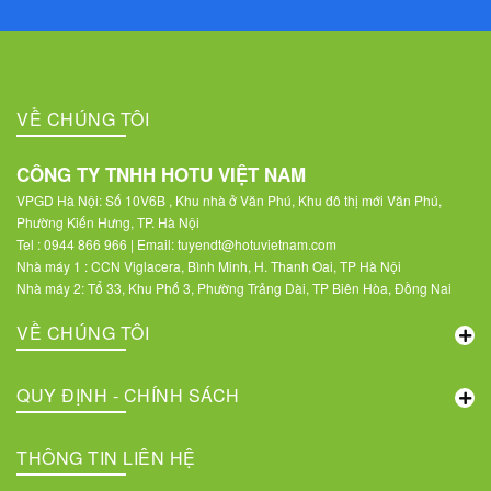
VỀ CHÚNG TÔI
CÔNG TY TNHH HOTU VIỆT NAM
VPGD Hà Nội: Số 10V6B , Khu nhà ở Văn Phú, Khu đô thị mới Văn Phú,
Phường Kiến Hưng, TP. Hà Nội
Tel : 0944 866 966 | Email: tuyendt@hotuvietnam.com
Nhà máy 1 : CCN Viglacera, Bình Minh, H. Thanh Oai, TP Hà Nội
Nhà máy 2: Tổ 33, Khu Phố 3, Phường Trảng Dài, TP Biên Hòa, Đồng Nai
VỀ CHÚNG TÔI
QUY ĐỊNH - CHÍNH SÁCH
THÔNG TIN LIÊN HỆ