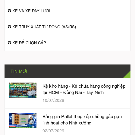
KỆ VÀ XE ĐẨY LƯỚI
KỆ TRUY XUẤT TỰ ĐỘNG (AS/RS)
KỆ ĐỂ CUỘN CÁP
TIN MỚI
Kệ kho hàng - Kệ chứa hàng công nghiệp
tại HCM - Đồng Nai - Tây Ninh
10/07/2026
Bảng giá Pallet thép xếp chồng gấp gọn
linh hoạt cho Nhà xưởng
02/07/2026