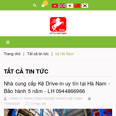
Trang chủ
|
Tất cả tin tức
|
kệ Hà Nam
TẤT CẢ TIN TỨC
Nhà cung cấp Kệ Drive-in uy tín tại Hà Nam -
Bảo hành 5 năm - LH 0944866966
CÔNG TY TNHH CÔNG NGHIỆP ASADO VIỆT NAM
15/08/2025
0 nhận xét