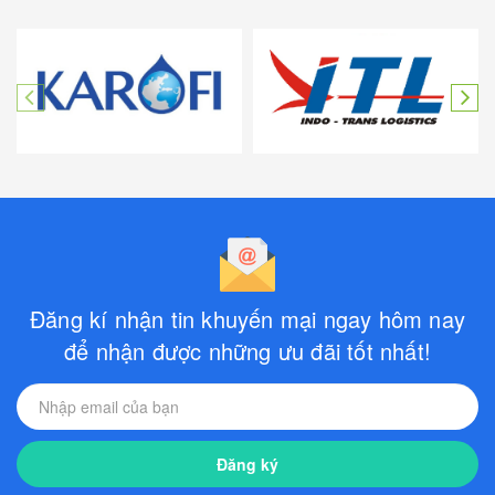
Đăng kí nhận tin khuyến mại ngay hôm nay
để nhận được những ưu đãi tốt nhất!
Đăng ký