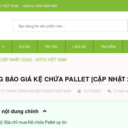
 VIỆT NAM
Hotline:
0944 866 966
DỰ ÁN
TIN TỨC
LIÊN HỆ
TÌM KIẾM
t [CẬP NHẬT 2026] - HOTU VIỆT NAM
 BÁO GIÁ KỆ CHỨA PALLET [CẬP NHẬT 2
TY TNHH CÔNG NGHIỆP ASADO VIỆT NAM
12/10/2025
0 nhận x
 nội dung chính
🥇 Địa chỉ mua Kệ chứa Pallet uy tín