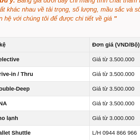
ưu ý:
Bảng giá dưới đây chỉ mang tính chất tham 
ất khác nhau về tải trọng, số lượng, mầu sắc và số
ên hệ với chúng tôi để được chi tiết về giá
"
kệ
Đơn giá (VND/Bộ)
lective
Giá từ 3.500.000
ive-in / Thru
Giá từ 3.500.000
ouble-Deep
Giá từ 3.500.000
NA
Giá từ 3.500.000
ho lạnh
Giá từ 3.000.000
llet Shuttle
L/H 0944 866 966