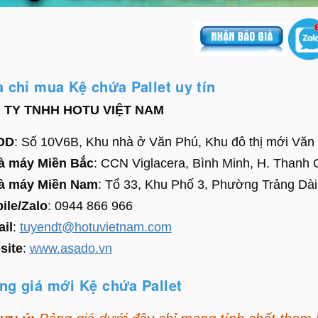
a chỉ mua Kệ chứa Pallet uy tín
 TY TNHH HOTU VIỆT NAM
DD
: Số 10V6B, Khu nhà ở Văn Phú, Khu đô thị mới Văn 
à máy Miền Bắc
: CCN Viglacera, Bình Minh, H. Thanh 
à máy Miền Nam
: Tổ 33, Khu Phố 3, Phường Trảng Dài
ile/Zalo
: 0944 866 966
il
:
tuyendt@hotuvietnam.com
site
:
www.asado.vn
ng giá mới Kệ chứa Pallet