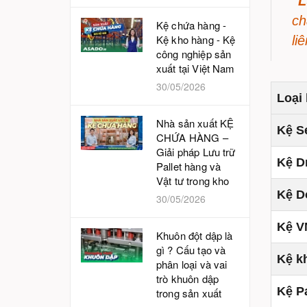
"L
ch
Kệ chứa hàng -
Kệ kho hàng - Kệ
li
công nghiệp sản
xuất tại Việt Nam
30/05/2026
Loại 
Nhà sản xuất KỆ
Kệ Se
CHỨA HÀNG –
Giải pháp Lưu trữ
Kệ Dr
Pallet hàng và
Vật tư trong kho
Kệ D
30/05/2026
Kệ V
Khuôn đột dập là
gì ? Cấu tạo và
Kệ k
phân loại và vai
trò khuôn dập
Kệ Pa
trong sản xuất