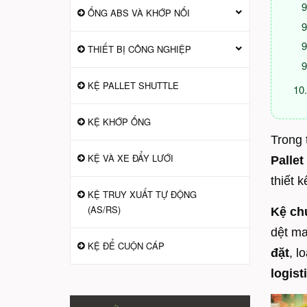
ỐNG ABS VÀ KHỚP NỐI
THIẾT BỊ CÔNG NGHIỆP
KỆ PALLET SHUTTLE
KỆ KHỚP ỐNG
Trong 
KỆ VÀ XE ĐẨY LƯỚI
Pallet
thiết 
KỆ TRUY XUẤT TỰ ĐỘNG
(AS/RS)
Kệ chứ
dệt ma
KỆ ĐỂ CUỘN CÁP
đặt
, l
logist