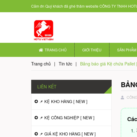
Cảm ớn Quý khách đã ghé thăm website
CÔNG TY TNHH HOTU
TRANG CHỦ
GIỚI THIỆU
SẢN PHẨM
Trang chủ
|
Tin tức
|
Bảng báo giá Kệ chứa Palle
BẢNG
LIÊN KẾT
CÔNG 
📌 KỆ KHO HÀNG [ NEW ]
📌 KỆ CÔNG NGHIỆP [ NEW ]
Các
📌 GIÁ KỆ KHO HÀNG [ NEW ]