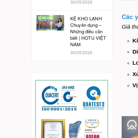
30/05/2026
Các 
KỆ KHO LẠNH
Chuyên dụng –
Giá th
Những điều cần
biết | HOTU VIỆT
Kí
NAM
Di
30/05/2026
Lo
Xử
Vị