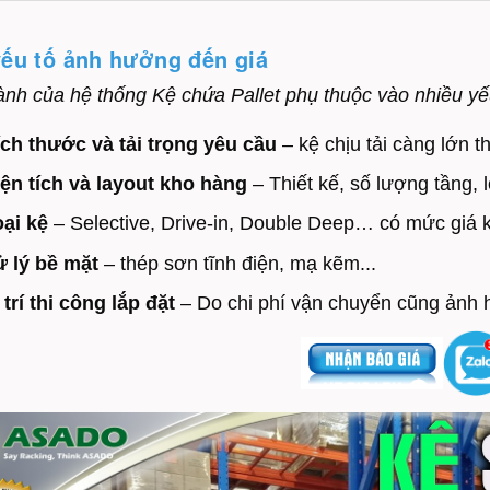
yếu tố ảnh hưởng đến giá
ành của hệ thống Kệ chứa Pallet phụ thuộc vào nhiều yế
ch thước và tải trọng yêu cầu
– kệ chịu tải càng lớn t
ện tích và layout kho hàng
– Thiết kế, số lượng tầng, l
ại kệ
– Selective, Drive-in, Double Deep… có mức giá 
 lý bề mặt
– thép sơn tĩnh điện, mạ kẽm...
 trí thi công lắp đặt
– Do chi phí vận chuyển cũng ảnh 