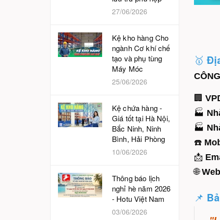
27/06/2026
Kệ kho hàng Cho
ngành Cơ khí chế
🥇
Đị
tạo và phụ tùng
Máy Móc
CÔNG
25/06/2026
🏢
VP
Kệ chứa hàng -
🏭
Nh
Giá tốt tại Hà Nội,
🏭
Nh
Bắc Ninh, Ninh
Bình, Hải Phòng
☎️
Mob
10/06/2026
📩
Ema
🌐
Web
Thông báo lịch
nghỉ hè năm 2026
📌
Bả
- Hotu Việt Nam
03/06/2026