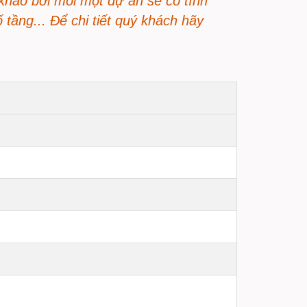
khảo bởi mỗi một dự án sẽ có tính
 tầng... Để chi tiết quý khách hãy